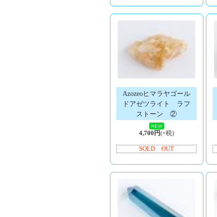
Azozeoヒマラヤゴール
ドアゼツライト ラフ
ストーン ②
4,700円
(+税)
SOLD OUT