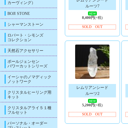
レムリアンシード
カーヴィング）
ルーツ7
BOJI STONE
8,400円
(+税)
シャーマンストーン
SOLD OUT
ロバート・シモンズ
コレクション
天然石アクセサリー
ポールジェンセン
パワーカットシリーズ
イーシャのノマディック
ノットワーク
レムリアンシード
クリスタルヒーリング用
ルーツ2
キット
5,200円
(+税)
クリスタルアライ５１種
フルセット
SOLD OUT
パーソナル・オーダー
ブレスレット