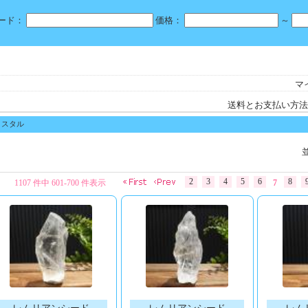
ード：
価格：
～
マ
送料とお支払い方法
リスタル
2
3
4
5
6
8
1107 件中 601-700 件表示
7