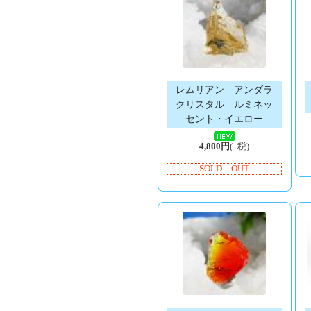
レムリアン アンダラ
クリスタル ルミネッ
セント・イエロー
4,800円
(+税)
SOLD OUT