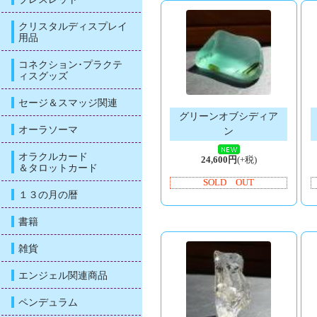
クリスタルディスプレイ
用品
コネクション･プラクテ
ィスグッズ
セージ＆スマッジ関連
グリーンオブシディア
オーラソーマ
ン
オラクルカード
24,600円
(+税)
＆タロットカード
SOLD OUT
１３の月の暦
書籍
雑貨
エンジェル関連商品
ペンデュラム