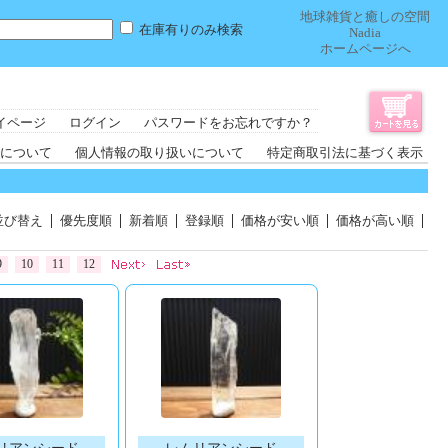
地球雑貨と癒しの空間
在庫有りのみ検索
Nadia
ホームページへ
イページ
ログイン
パスワードをお忘れですか？
について
個人情報の取り扱いについて
特定商取引法に基づく表示
並び替え
優先度順
新着順
登録順
価格が安い順
価格が高い順
9
10
11
12