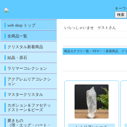
キーワ
web shop トップ
いらっしゃいませ ゲストさん
全商品一覧
クリスタル新着商品
商品カテゴリ一覧
> NEW！！新着商品 ク
結晶・原石
ラリマーコレクション
アクアレムリアコレクシ
ョン
マスタークリスタル
カボション＆ファセテッ
ドストーン＆ビーズ
磨きもの
（球・エッグ・ハート・