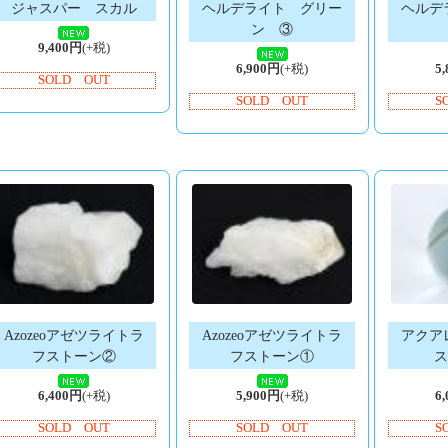
ジャスパー スカル
ヘルデライト グリー
ヘルデ
ン ③
9,400円
(+税)
6,900円
(+税)
5
SOLD OUT
SOLD OUT
S
Azozeoアゼツライトラ
Azozeoアゼツライトラ
アクア
フストーン②
フストーン①
ス
6,400円
(+税)
5,900円
(+税)
6
SOLD OUT
SOLD OUT
S