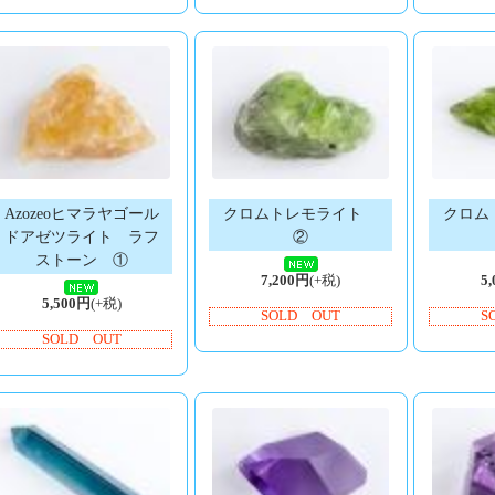
Azozeoヒマラヤゴール
クロムトレモライト
クロム
ドアゼツライト ラフ
②
ストーン ①
7,200円
(+税)
5
5,500円
(+税)
SOLD OUT
S
SOLD OUT