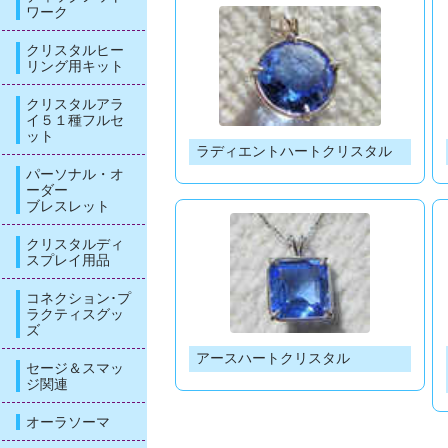
ワーク
クリスタルヒー
リング用キット
クリスタルアラ
イ５１種フルセ
ット
ラディエントハートクリスタル
パーソナル・オ
ーダー
ブレスレット
クリスタルディ
スプレイ用品
コネクション･プ
ラクティスグッ
ズ
アースハートクリスタル
セージ＆スマッ
ジ関連
オーラソーマ