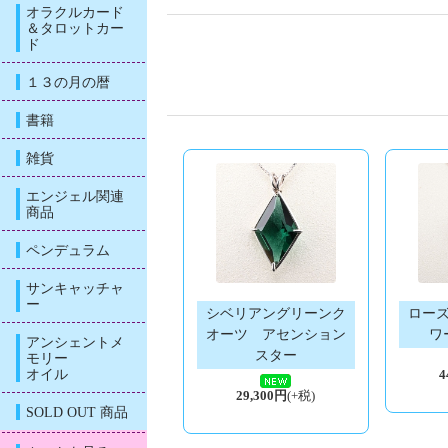
オラクルカード
＆タロットカー
ド
１３の月の暦
書籍
雑貨
エンジェル関連
商品
ペンデュラム
サンキャッチャ
ー
シベリアングリーンク
ロー
オーツ アセンション
ワ
アンシェントメ
スター
モリー
オイル
4
29,300円
(+税)
SOLD OUT 商品