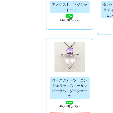
アメジスト マジシャ
ダン
ンストーン
ラデ
ピ
44,000円
(+税)
3
ローズクオーツ エン
ジェリックスター&ル
ビーラベンダークオー
ツ
46,700円
(+税)