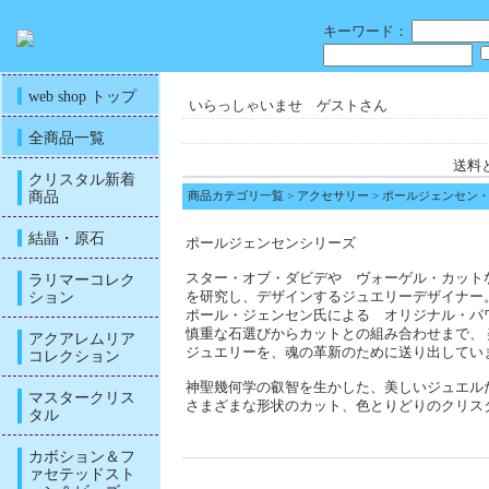
キーワード：
web shop トップ
いらっしゃいませ ゲストさん
全商品一覧
送料
クリスタル新着
商品
商品カテゴリ一覧
>
アクセサリー
> ポールジェンセン
結晶・原石
ポールジェンセンシリーズ
ラリマーコレク
スター・オブ・ダビデや ヴォーゲル・カット
ション
を研究し、デザインするジュエリーデザイナー
ポール・ジェンセン氏による オリジナル・パ
慎重な石選びからカットとの組み合わせまで、
アクアレムリア
ジュエリーを、魂の革新のために送り出してい
コレクション
神聖幾何学の叡智を生かした、美しいジュエル
マスタークリス
さまざまな形状のカット、色とりどりのクリス
タル
カボション＆フ
ァセテッドスト