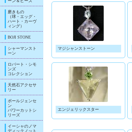
ーン＆ビーズ
磨きもの
（球・エッグ・
ハート・カーヴ
ィング）
BOJI STONE
シャーマンスト
マジシャンストーン
ーン
ロバート・シモ
ンズ
コレクション
天然石アクセサ
リー
ポールジェンセ
ン
エンジェリックスター
パワーカットシ
リーズ
イーシャのノマ
ディックノット