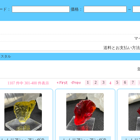
ード：
価格：
～
マ
送料とお支払い方法
リスタル
1
2
3
5
6
7
1107 件中 301-400 件表示
4