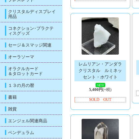
クリスタルディスプレイ
用品
コネクション･プラクテ
ィスグッズ
セージ＆スマッジ関連
オーラソーマ
レムリアン・アンダラ
オラクルカード
クリスタル ルミネッ
＆タロットカード
セント・ホワイト
１３の月の暦
5,400円
(+税)
書籍
SOLD OUT
雑貨
エンジェル関連商品
ペンデュラム