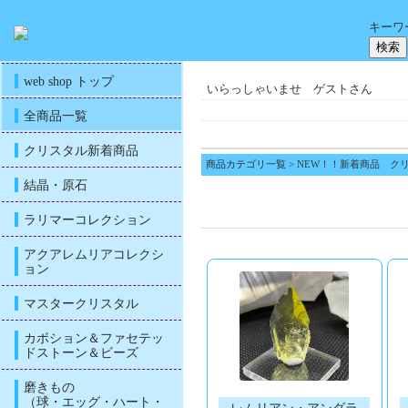
キーワ
web shop トップ
いらっしゃいませ ゲストさん
全商品一覧
クリスタル新着商品
商品カテゴリ一覧
> NEW！！新着商品 ク
結晶・原石
ラリマーコレクション
アクアレムリアコレクシ
ョン
マスタークリスタル
カボション＆ファセテッ
ドストーン＆ビーズ
磨きもの
（球・エッグ・ハート・