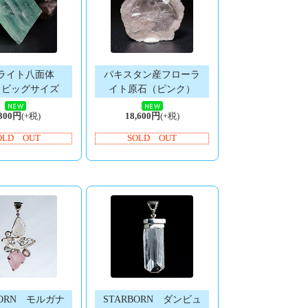
ライト八面体
パキスタン産フローラ
 ビッグサイズ
イト原石（ピンク）
,300円
(+税)
18,600円
(+税)
OLD OUT
SOLD OUT
BORN モルガナ
STARBORN ダンビュ