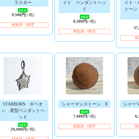
ラスター
イト ペンダントヘッ
イト・
ド
トーン
9,500円
(+税)
8,300円
(+税)
SOLD OUT
37
SOLD OUT
S
STARBORN ギベオ
シャーマンストーン 8
シャー
ン 星型ペンダントヘ
7,400円
(+税)
6
ッド
SOLD OUT
S
29,400円
(+税)