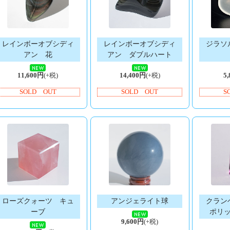
レインボーオブシディ
レインボーオブシディ
ジラソ
アン 花
アン ダブルハート
11,600円
(+税)
14,400円
(+税)
5
SOLD OUT
SOLD OUT
S
ローズクォーツ キュ
アンジェライト球
クラン
ーブ
ポリ
9,600円
(+税)