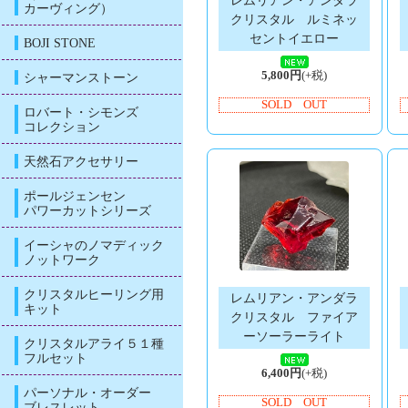
レムリアン・アンダラ
カーヴィング）
クリスタル ルミネッ
セントイエロー
BOJI STONE
5,800円
(+税)
シャーマンストーン
SOLD OUT
ロバート・シモンズ
コレクション
天然石アクセサリー
ポールジェンセン
パワーカットシリーズ
イーシャのノマディック
ノットワーク
クリスタルヒーリング用
レムリアン・アンダラ
キット
クリスタル ファイア
ーソーラーライト
クリスタルアライ５１種
フルセット
6,400円
(+税)
パーソナル・オーダー
SOLD OUT
ブレスレット