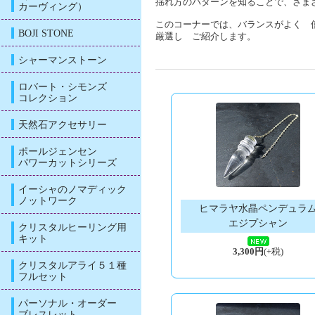
揺れ方のパターンを知ることで、さま
カーヴィング）
このコーナーでは、バランスがよく 
BOJI STONE
厳選し ご紹介します。
シャーマンストーン
ロバート・シモンズ
コレクション
天然石アクセサリー
ポールジェンセン
パワーカットシリーズ
イーシャのノマディック
ノットワーク
ヒマラヤ水晶ペンデュラ
エジプシャン
クリスタルヒーリング用
キット
3,300円
(+税)
クリスタルアライ５１種
フルセット
パーソナル・オーダー
ブレスレット