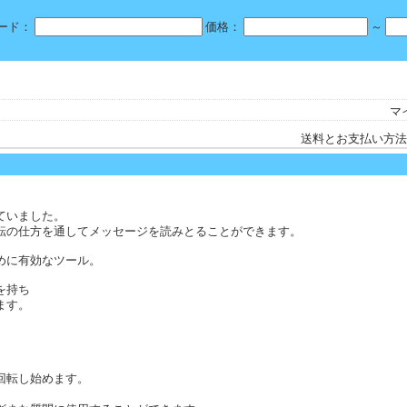
ード：
価格：
～
マ
送料とお支払い方法
ていました。
転の仕方を通してメッセージを読みとることができます。
めに有効なツール。
を持ち
ます。
回転し始めます。