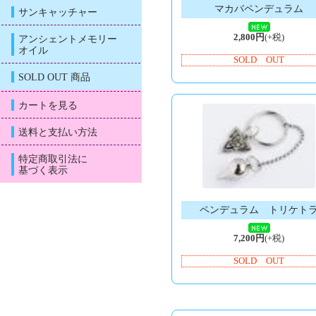
マカバペンデュラム
サンキャッチャー
2,800円
(+税)
アンシェントメモリー
オイル
SOLD OUT
SOLD OUT 商品
カートを見る
送料と支払い方法
特定商取引法に
基づく表示
ペンデュラム トリケト
7,200円
(+税)
SOLD OUT