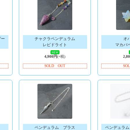
ゲー
チャクラペンデュラム
オ
レピドライト
マカバ
4,900円
(+税)
2,8
SOLD OUT
SO
ペンデュラム ブラス
ペンデュラム