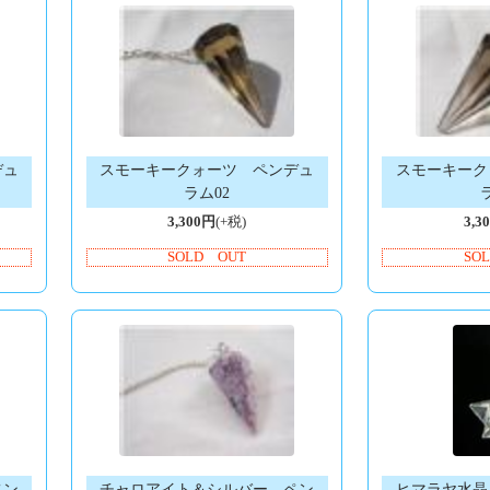
デュ
スモーキークォーツ ペンデュ
スモーキーク
ラム02
3,300円
(+税)
3,3
SOLD OUT
SO
ペン
チャロアイト＆シルバー ペン
ヒマラヤ水晶