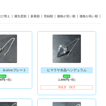
並び替え
優先度順
新着順
登録順
価格が安い順
価格が高い順
＆silverプレート
ヒマラヤ水晶ペンデュラム
00円
(+税)
2,400円
(+税)
SOLD OUT