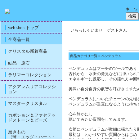
キーワ
web shop トップ
いらっしゃいませ ゲストさん
全商品一覧
クリスタル新着商品
商品カテゴリ一覧
> ペンデュラム
結晶・原石
ペンデュラムはフーチのツールであり
古代から 水脈の発見などに用いられ
ラリマーコレクション
エネルギーに反応し、その揺れ方や回
アクアレムリアコレクシ
奥深い自分自身の叡智を呼びさますた
ョン
ペンデュラムについたチェーンの先端
マスタークリスタル
ペンデュラムが垂直になるように持ち
心を静かにし
カボション＆ファセテッ
聴いてみたい質問をしてみます。
ドストーン＆ビーズ
次第にペンデュラムが微細に揺れたり
磨きもの
最初は わかりやすい質問からはじめ
（球・エッグ・ハート・