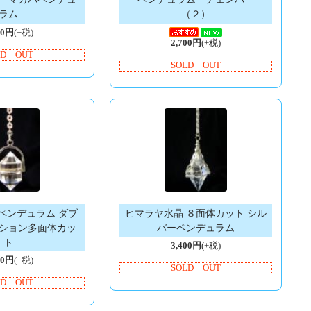
ラム
（２）
00円
(+税)
2,700円
(+税)
LD OUT
SOLD OUT
ペンデュラム ダブ
ヒマラヤ水晶 ８面体カット シル
ション多面体カッ
バーペンデュラム
ト
3,400円
(+税)
00円
(+税)
SOLD OUT
LD OUT