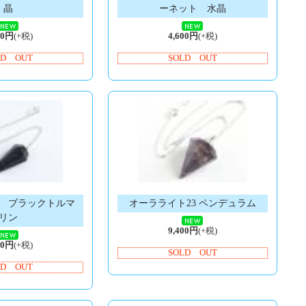
晶
ーネット 水晶
00円
(+税)
4,600円
(+税)
LD OUT
SOLD OUT
 ブラックトルマ
オーラライト23 ペンデュラム
リン
9,400円
(+税)
00円
(+税)
SOLD OUT
LD OUT