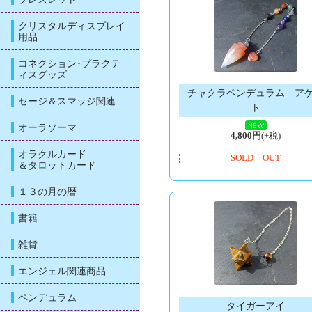
クリスタルディスプレイ
用品
コネクション･プラクテ
ィスグッズ
チャクラペンデュラム ア
セージ＆スマッジ関連
ト
オーラソーマ
4,800円
(+税)
オラクルカード
SOLD OUT
＆タロットカード
１３の月の暦
書籍
雑貨
エンジェル関連商品
ペンデュラム
タイガーアイ