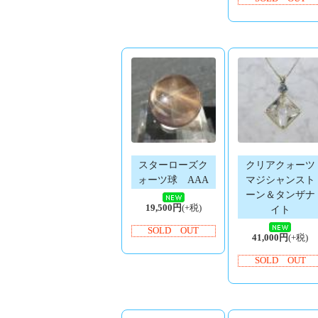
スターローズク
クリアクォーツ
ォーツ球 AAA
マジシャンスト
ーン＆タンザナ
19,500円
(+税)
イト
SOLD OUT
41,000円
(+税)
SOLD OUT