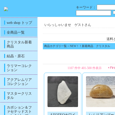
キーワード：
web shop トップ
いらっしゃいませ ゲストさん
全商品一覧
送料
クリスタル新着
商品
商品カテゴリ一覧
> NEW！！新着商品 クリスタル
結晶・原石
ラリマーコレク
1107 件中 401-500 件表示
ション
アクアレムリア
コレクション
マスタークリス
タル
カボション＆フ
ァセテッドスト
AZOZEOホワイ
レムリアンゴー