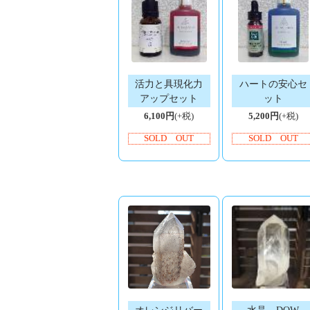
活力と具現化力
ハートの安心セ
アップセット
ット
6,100円
(+税)
5,200円
(+税)
SOLD OUT
SOLD OUT
オレンジリバー
水晶 DOW