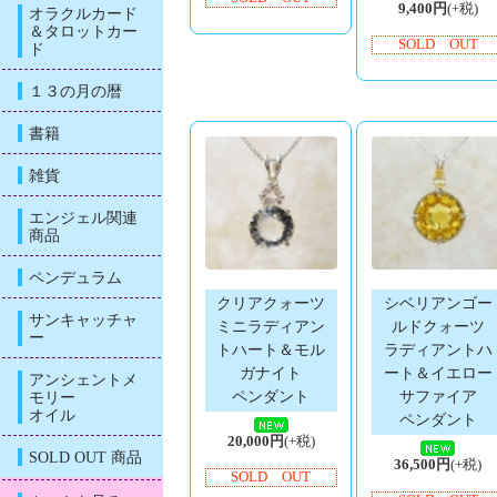
9,400円
(+税)
オラクルカード
＆タロットカー
SOLD OUT
ド
１３の月の暦
書籍
雑貨
エンジェル関連
商品
ペンデュラム
クリアクォーツ
シベリアンゴー
サンキャッチャ
ミニラディアン
ルドクォーツ
ー
トハート＆モル
ラディアントハ
ガナイト
ート＆イエロー
アンシェントメ
ペンダント
サファイア
モリー
オイル
ペンダント
20,000円
(+税)
SOLD OUT 商品
36,500円
(+税)
SOLD OUT