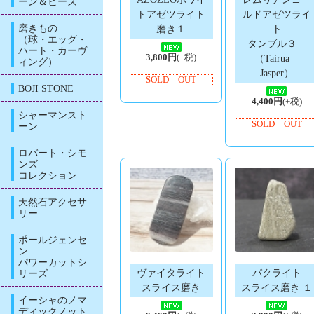
ーン＆ビーズ
トアゼツライト
ルドアゼツライ
磨きもの
磨き１
ト
（球・エッグ・
タンブル３
ハート・カーヴ
3,800円
(+税)
（Tairua
ィング）
Jasper）
SOLD OUT
BOJI STONE
4,400円
(+税)
シャーマンスト
SOLD OUT
ーン
ロバート・シモ
ンズ
コレクション
天然石アクセサ
リー
ポールジェンセ
ン
パワーカットシ
ヴァイタライト
パクライト
リーズ
スライス磨き
スライス磨き １
イーシャのノマ
ディックノット