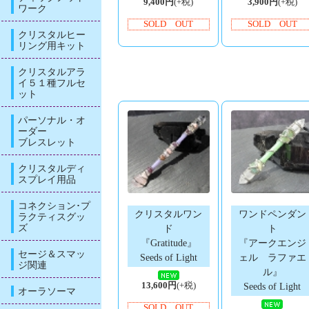
9,400円
(+税)
3,900円
(+税)
ワーク
SOLD OUT
SOLD OUT
クリスタルヒー
リング用キット
クリスタルアラ
イ５１種フルセ
ット
パーソナル・オ
ーダー
ブレスレット
クリスタルディ
スプレイ用品
コネクション･プ
クリスタルワン
ワンドペンダン
ラクティスグッ
ズ
ド
ト
『Gratitude』
『アークエンジ
セージ＆スマッ
Seeds of Light
ェル ラファエ
ジ関連
ル』
13,600円
(+税)
Seeds of Light
オーラソーマ
SOLD OUT