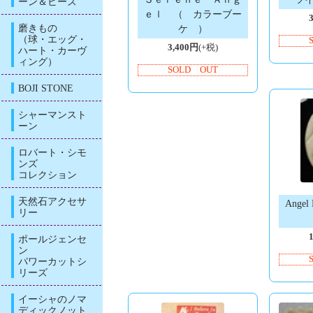
ーン＆ビーズ
ｅｌ （ カラーブー
磨きもの
ケ ）
（球・エッグ・
3,400円
(+税)
ハート・カーヴ
ィング）
SOLD OUT
BOJI STONE
シャーマンスト
ーン
ロバート・シモ
ンズ
コレクション
天然石アクセサ
Angel 
リー
ポールジェンセ
ン
パワーカットシ
リーズ
イーシャのノマ
ディックノット