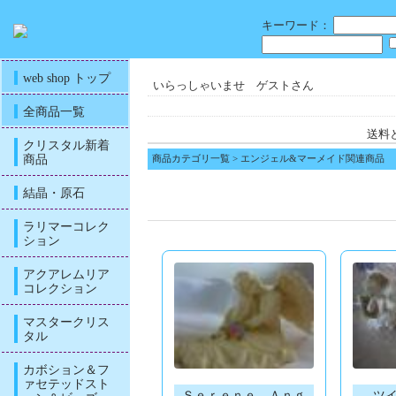
キーワード：
web shop トップ
いらっしゃいませ ゲストさん
全商品一覧
送料
クリスタル新着
商品
商品カテゴリ一覧
> エンジェル&マーメイド関連商品
結晶・原石
ラリマーコレク
ション
アクアレムリア
コレクション
マスタークリス
タル
カボション＆フ
ァセテッドスト
Ｓｅｒｅｎｅ Ａｎｇ
ツ