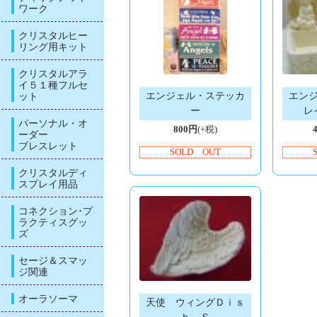
ワーク
クリスタルヒー
リング用キット
クリスタルアラ
イ５１種フルセ
エンジェル・ステッカ
エン
ット
ー
レ
パーソナル・オ
800円
(+税)
ーダー
ブレスレット
SOLD OUT
クリスタルディ
スプレイ用品
コネクション･プ
ラクティスグッ
ズ
セージ＆スマッ
ジ関連
オーラソーマ
天使 ウィングＤｉｓ