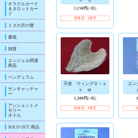
ｈ Ｓ
オラクルカード
＆タロットカー
1,150円
(+税)
ド
SOLD OUT
１３の月の暦
書籍
雑貨
エンジェル関連
商品
ペンデュラム
天使 ウィングＤｉｓ
エン
サンキャッチャ
ｈ Ｍ
ー
1,280円
(+税)
アンシェントメ
SOLD OUT
モリー
オイル
SOLD OUT 商品