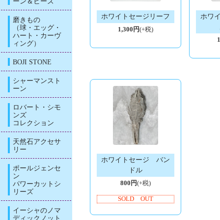
ーン＆ビーズ
ホワイトセージリーフ
ホワ
磨きもの
（球・エッグ・
1,300円
(+税)
ハート・カーヴ
ィング）
BOJI STONE
シャーマンスト
ーン
ロバート・シモ
ンズ
コレクション
天然石アクセサ
リー
ホワイトセージ バン
ポールジェンセ
ドル
ン
パワーカットシ
800円
(+税)
リーズ
SOLD OUT
イーシャのノマ
ディックノット