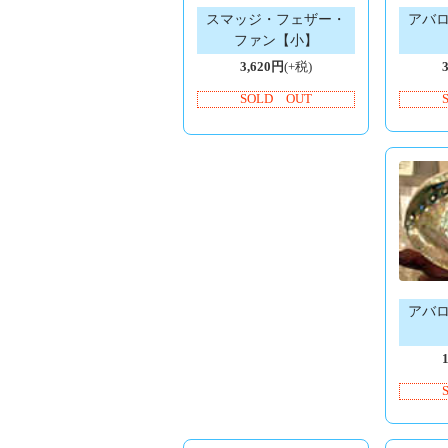
スマッジ・フェザー・
アバ
ファン【小】
3,620円
(+税)
SOLD OUT
アバ