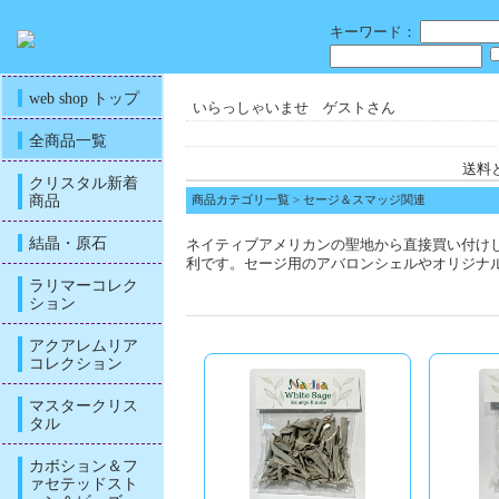
キーワード：
web shop トップ
いらっしゃいませ ゲストさん
全商品一覧
送料
クリスタル新着
商品
商品カテゴリ一覧
> セージ＆スマッジ関連
結晶・原石
ネイティブアメリカンの聖地から直接買い付け
利です。セージ用のアバロンシェルやオリジナ
ラリマーコレク
ション
アクアレムリア
コレクション
マスタークリス
タル
カボション＆フ
ァセテッドスト