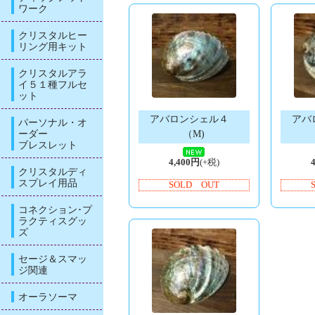
ワーク
クリスタルヒー
リング用キット
クリスタルアラ
イ５１種フルセ
ット
アバロンシェル４
アバ
パーソナル・オ
ーダー
（M)
ブレスレット
4,400円
(+税)
クリスタルディ
スプレイ用品
SOLD OUT
コネクション･プ
ラクティスグッ
ズ
セージ＆スマッ
ジ関連
オーラソーマ