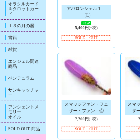
オラクルカード
アバロンシェル１
＆タロットカー
ド
（L)
１３の月の暦
5,400円
(+税)
書籍
SOLD OUT
雑貨
エンジェル関連
商品
ペンデュラム
サンキャッチャ
ー
スマッジファン・フェ
スマ
アンシェントメ
ザー・ファン ④
ザ
モリー
オイル
7,700円
(+税)
SOLD OUT 商品
SOLD OUT