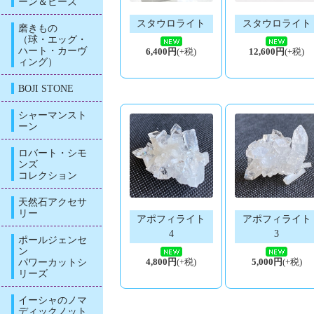
ーン＆ビーズ
スタウロライト
スタウロライト
磨きもの
（球・エッグ・
ハート・カーヴ
6,400円
(+税)
12,600円
(+税)
ィング）
BOJI STONE
シャーマンスト
ーン
ロバート・シモ
ンズ
コレクション
天然石アクセサ
リー
アポフィライト
アポフィライト
4
3
ポールジェンセ
ン
パワーカットシ
4,800円
(+税)
5,000円
(+税)
リーズ
イーシャのノマ
ディックノット