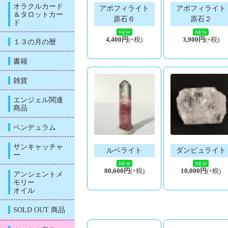
オラクルカード
アポフィライト
アポフィライト
＆タロットカー
原石６
原石２
ド
4,400円
(+税)
3,900円
(+税)
１３の月の暦
書籍
雑貨
エンジェル関連
商品
ペンデュラム
サンキャッチャ
ルベライト
ダンビュライト
ー
80,600円
(+税)
10,000円
(+税)
アンシェントメ
モリー
オイル
SOLD OUT 商品