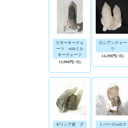
スモーキークォ
ロシアンクォー
ーツ withミル
ツ
キークォーツ
14,290円
(+税)
13,900円
(+税)
ギリシア産 グ
トパーズwithマ