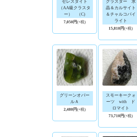
セレスタイト
クラスター 水
（AA級クラスタ
晶＆カルサイト
ー） （C)
＆チャルコパイ
ライト
7,050円
(+税)
15,810円
(+税)
グリーンオパー
スモーキークォ
ルＡ
ーツ with ド
ロマイト
2,480円
(+税)
73,710円
(+税)