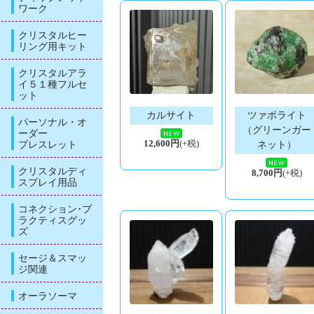
ワーク
クリスタルヒー
リング用キット
クリスタルアラ
イ５１種フルセ
ット
カルサイト
ツァボライト
パーソナル・オ
（グリーンガー
ーダー
ブレスレット
12,600円
(+税)
ネット）
クリスタルディ
8,700円
(+税)
スプレイ用品
コネクション･プ
ラクティスグッ
ズ
セージ＆スマッ
ジ関連
オーラソーマ