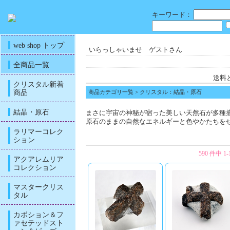
キーワード：
web shop トップ
いらっしゃいませ ゲストさん
全商品一覧
送料
クリスタル新着
商品
商品カテゴリ一覧
> クリスタル：結晶・原石
結晶・原石
まさに宇宙の神秘が宿った美しい天然石が多種
原石のままの自然なエネルギーと色やかたちを
ラリマーコレク
ション
590 件中 
アクアレムリア
コレクション
マスタークリス
タル
カボション＆フ
ァセテッドスト