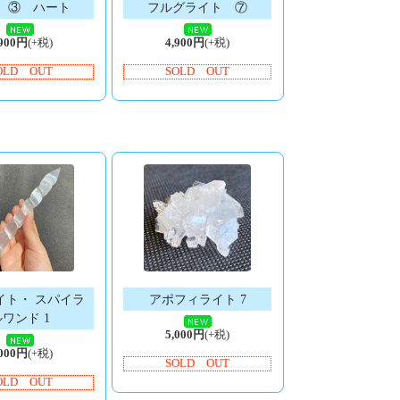
 ③ ハート
フルグライト ⑦
,900円
(+税)
4,900円
(+税)
OLD OUT
SOLD OUT
イト・ スパイラ
アポフィライト 7
ルワンド 1
5,000円
(+税)
,000円
(+税)
SOLD OUT
OLD OUT