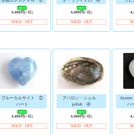
水晶エレスチャル ②
オーラライト23 ④
ラピ
4,400円
(+税)
4,400円
(+税)
4
SOLD OUT
SOLD OUT
S
ブルーカルサイト ②
アバロン・シェル
Azoz
ハート
polish ④
ハー
4,400円
(+税)
4,400円
(+税)
4
SOLD OUT
SOLD OUT
S