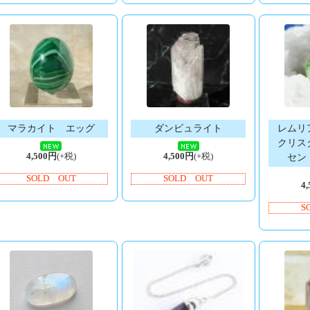
マラカイト エッグ
ダンビュライト
レムリ
クリス
4,500円
(+税)
4,500円
(+税)
セン
SOLD OUT
SOLD OUT
4
S