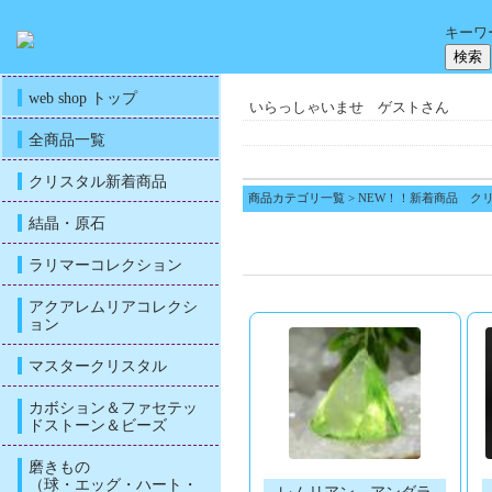
キーワ
web shop トップ
いらっしゃいませ ゲストさん
全商品一覧
クリスタル新着商品
商品カテゴリ一覧
> NEW！！新着商品 ク
結晶・原石
ラリマーコレクション
アクアレムリアコレクシ
ョン
マスタークリスタル
カボション＆ファセテッ
ドストーン＆ビーズ
磨きもの
（球・エッグ・ハート・