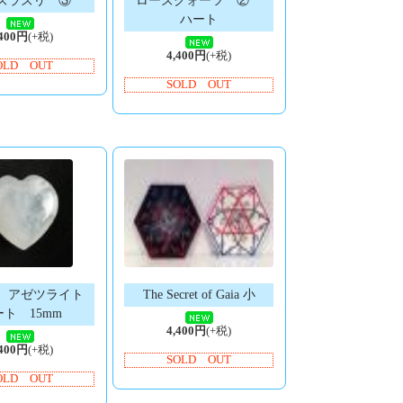
ズラズリ ③
ローズクォーツ ②
ハート
,400円
(+税)
4,400円
(+税)
OLD OUT
SOLD OUT
eo アゼツライト
The Secret of Gaia 小
ト 15mm
4,400円
(+税)
,400円
(+税)
SOLD OUT
OLD OUT