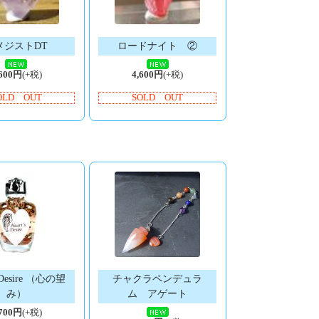
メジストDT
ロードナイト ②
,600円
(+税)
4,600円
(+税)
OLD OUT
SOLD OUT
s Desire （心の望
チャクラペンデュラ
み）
ム アゲート
,700円
(+税)