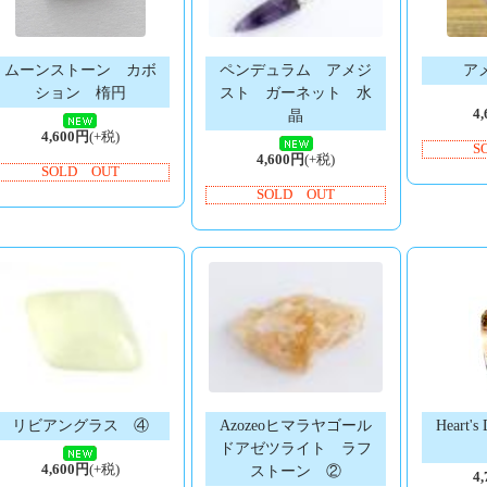
ムーンストーン カボ
ペンデュラム アメジ
ア
ション 楕円
スト ガーネット 水
4
晶
4,600円
(+税)
S
4,600円
(+税)
SOLD OUT
SOLD OUT
リビアングラス ④
Azozeoヒマラヤゴール
Heart'
ドアゼツライト ラフ
4,600円
(+税)
ストーン ②
4