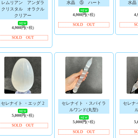
レムリアン アンダラ
水晶 ⑤ ハート
水晶
クリスタル オラクル
4,900円
(+税)
4
クリアー
SOLD OUT
S
4,900円
(+税)
SOLD OUT
セレナイト ・エッグ 2
セレナイト ・スパイラ
セレナ
ルワンド(丸型)
5,000円
(+税)
5,000円
(+税)
5
SOLD OUT
SOLD OUT
S