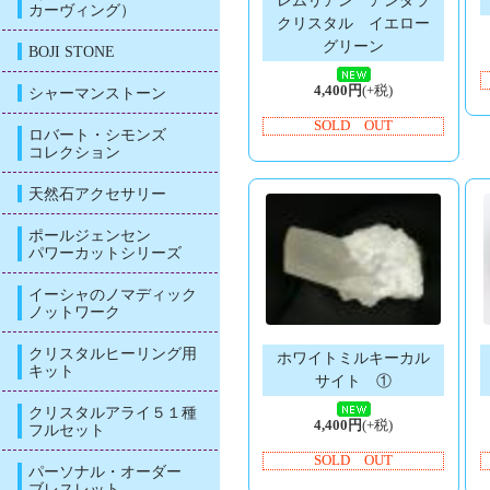
レムリアン アンダラ
カーヴィング）
クリスタル イエロー
グリーン
BOJI STONE
4,400円
(+税)
シャーマンストーン
SOLD OUT
ロバート・シモンズ
コレクション
天然石アクセサリー
ポールジェンセン
パワーカットシリーズ
イーシャのノマディック
ノットワーク
クリスタルヒーリング用
ホワイトミルキーカル
キット
サイト ①
クリスタルアライ５１種
4,400円
(+税)
フルセット
SOLD OUT
パーソナル・オーダー
ブレスレット