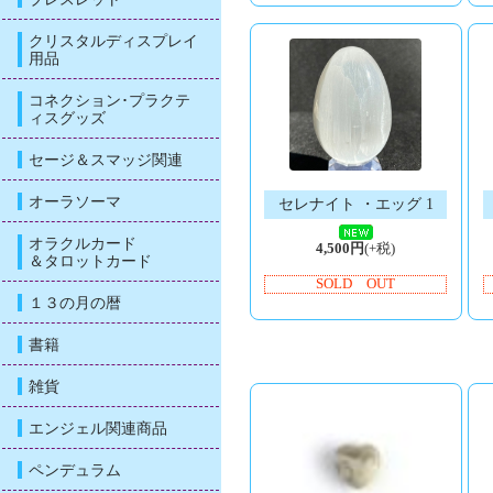
クリスタルディスプレイ
用品
コネクション･プラクテ
ィスグッズ
セージ＆スマッジ関連
オーラソーマ
セレナイト ・エッグ 1
オラクルカード
4,500円
(+税)
＆タロットカード
SOLD OUT
１３の月の暦
書籍
雑貨
エンジェル関連商品
ペンデュラム