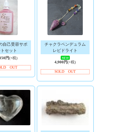
の自己受容サポ
チャクラペンデュラム
ートセット
レピドライト
,850円
(+税)
4,900円
(+税)
OLD OUT
SOLD OUT