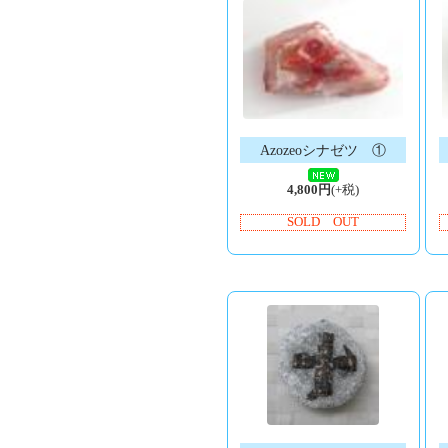
Azozeoシナゼツ ①
4,800円
(+税)
SOLD OUT