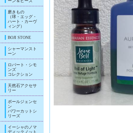
ーン＆ビーズ
磨きもの
（球・エッグ・
ハート・カーヴ
ィング）
BOJI STONE
シャーマンスト
ーン
ロバート・シモ
ンズ
コレクション
天然石アクセサ
リー
ポールジェンセ
ン
パワーカットシ
リーズ
イーシャのノマ
ディックノット