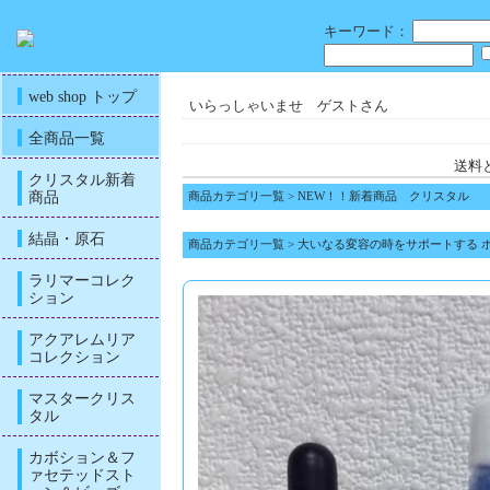
キーワード：
web shop トップ
いらっしゃいませ ゲストさん
全商品一覧
送料
クリスタル新着
商品
商品カテゴリ一覧
>
NEW！！新着商品 クリスタル
結晶・原石
商品カテゴリ一覧
>
大いなる変容の時をサポートする 
ラリマーコレク
ション
アクアレムリア
コレクション
マスタークリス
タル
カボション＆フ
ァセテッドスト