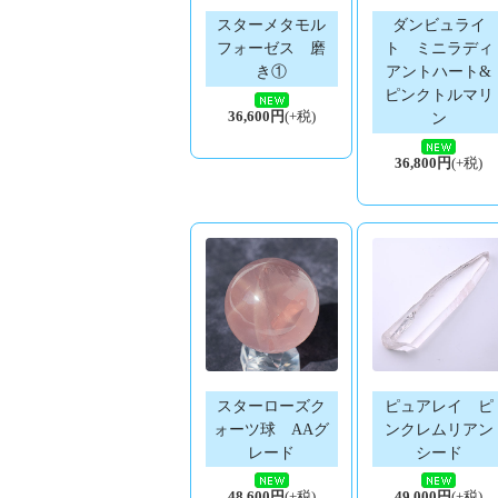
スターメタモル
ダンビュライ
フォーゼス 磨
ト ミニラディ
き①
アントハート&
ピンクトルマリ
36,600円
(+税)
ン
36,800円
(+税)
スターローズク
ピュアレイ ピ
ォーツ球 AAグ
ンクレムリアン
レード
シード
48,600円
(+税)
49,000円
(+税)