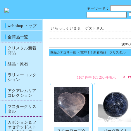
キーワード：
web shop トップ
いらっしゃいませ ゲストさん
全商品一覧
送料
クリスタル新着
商品
商品カテゴリ一覧
> NEW！！新着商品 クリスタル
結晶・原石
ラリマーコレク
1107 件中 101-200 件表示
ション
アクアレムリア
コレクション
マスタークリス
タル
カボション＆フ
ァセテッドスト
スターローズク
ソーダライト