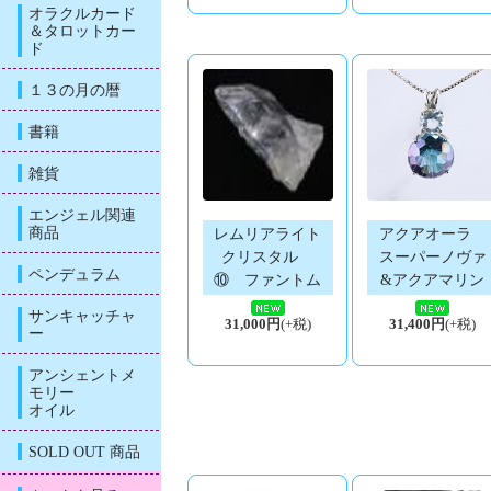
オラクルカード
＆タロットカー
ド
１３の月の暦
書籍
雑貨
エンジェル関連
商品
レムリアライト
アクアオーラ
クリスタル
スーパーノヴァ
ペンデュラム
⑩ ファントム
&アクアマリン
サンキャッチャ
31,000円
(+税)
31,400円
(+税)
ー
アンシェントメ
モリー
オイル
SOLD OUT 商品