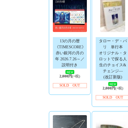
13の月の暦
タロー・デ・パ
《TIMESCORE》
リ 単行本
赤い銀河の月の
オリジナル・タ
年 2026.7.26～／
ロットで探る人
説明付き
生のチョイス&
チェンジ―
2,000円
(+税)
(改訂新版)
SOLD OUT
2,000円
(+税)
SOLD OUT