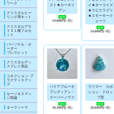
ワーク
スト★カーネリ
イ★ターコイズ
アン
★ラピスラズリ
クリスタルヒー
★スモーキーク
リング用キット
24,600円
(+税)
ォーツ
クリスタルアラ
イ５１種フルセ
24,600円
(+税)
ット
パーソナル・オ
ーダー
ブレスレット
クリスタルディ
スプレイ用品
コネクション･プ
ラクティスグッ
ズ
バイアブルーオ
ラリマー カボ
ブシディアン・
ション ドロッ
セージ＆スマッ
スーパーノヴァ
プ型
ジ関連
オーラソーマ
28,300円
(+税)
28,600円
(+税)