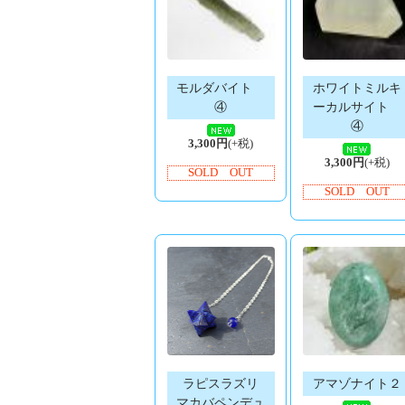
モルダバイト
ホワイトミルキ
④
ーカルサイト
④
3,300円
(+税)
3,300円
(+税)
SOLD OUT
SOLD OUT
ラピスラズリ
アマゾナイト２
マカバペンデュ