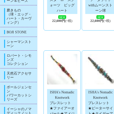
ーン＆ビーズ
ォーツ ビッグ
withムーンスト
磨きもの
ハート
ーン球
（球・エッグ・
ハート・カーヴ
22,600円
(+税)
22,600円
(+税)
ィング）
BOJI STONE
シャーマンスト
ーン
ロバート・シモ
ンズ
コレクション
天然石アクセサ
リー
ポールジェンセ
ン
ISHA's Nomadic
ISHA's Nomadic
パワーカットシ
Knotwork
Knotwork
リーズ
ブレスレット
ブレスレット
★ファイアーオ
★ピーターサイ
イーシャのノマ
ディックノット
パール★アメジ
ト★タイガーア