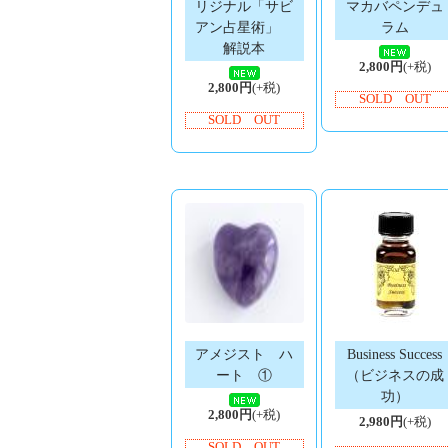
リジナル「サビ
マカバペンデュ
アン占星術」
ラム
解説本
2,800円
(+税)
2,800円
(+税)
SOLD OUT
SOLD OUT
アメジスト ハ
Business Success
ート ①
（ビジネスの成
功）
2,800円
(+税)
2,980円
(+税)
SOLD OUT