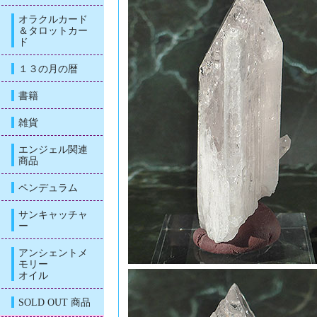
オラクルカード
＆タロットカー
ド
１３の月の暦
書籍
雑貨
エンジェル関連
商品
ペンデュラム
サンキャッチャ
ー
アンシェントメ
モリー
オイル
SOLD OUT 商品