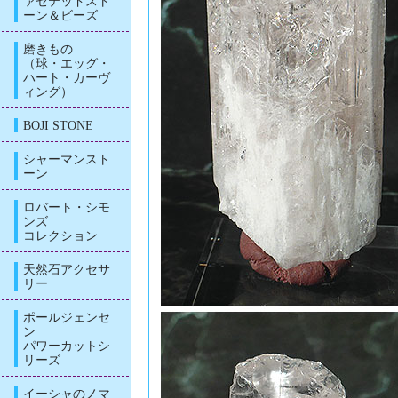
ァセテッドスト
ーン＆ビーズ
磨きもの
（球・エッグ・
ハート・カーヴ
ィング）
BOJI STONE
シャーマンスト
ーン
ロバート・シモ
ンズ
コレクション
天然石アクセサ
リー
ポールジェンセ
ン
パワーカットシ
リーズ
イーシャのノマ