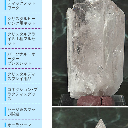
ディックノット
ワーク
クリスタルヒー
リング用キット
クリスタルアラ
イ５１種フルセ
ット
パーソナル・オ
ーダー
ブレスレット
クリスタルディ
スプレイ用品
コネクション･プ
ラクティスグッ
ズ
セージ＆スマッ
ジ関連
オーラソーマ