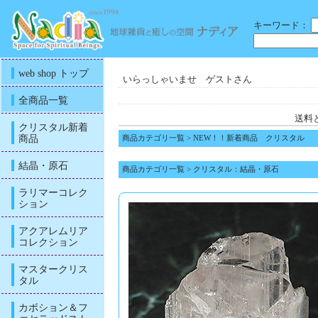
キーワード：
web shop トップ
いらっしゃいませ ゲストさん
全商品一覧
送料
クリスタル新着
商品
商品カテゴリ一覧
>
NEW！！新着商品 クリスタル
結晶・原石
商品カテゴリ一覧
>
クリスタル：結晶・原石
ラリマーコレク
ション
アクアレムリア
コレクション
マスタークリス
タル
カボション＆フ