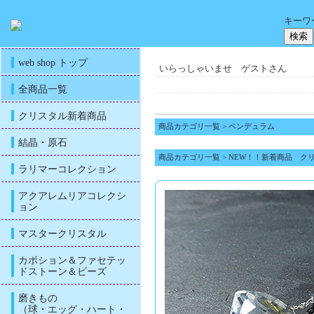
キーワ
web shop トップ
いらっしゃいませ ゲストさん
全商品一覧
クリスタル新着商品
商品カテゴリ一覧
>
ペンデュラム
結晶・原石
商品カテゴリ一覧
>
NEW！！新着商品 ク
ラリマーコレクション
アクアレムリアコレクシ
ョン
マスタークリスタル
カボション＆ファセテッ
ドストーン＆ビーズ
磨きもの
（球・エッグ・ハート・