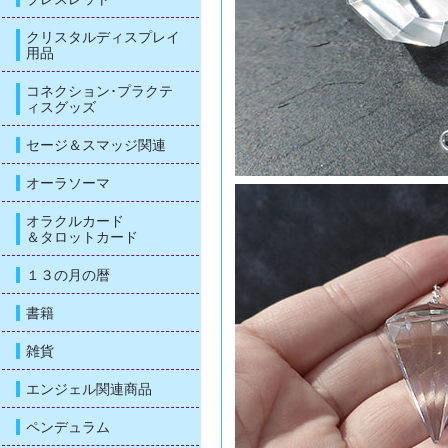
クリスタルディスプレイ
用品
コネクション･プラクテ
ィスグッズ
セージ＆スマッジ関連
オーラソーマ
オラクルカード
＆タロットカード
１３の月の暦
書籍
雑貨
エンジェル関連商品
ペンデュラム