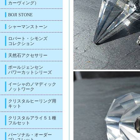
カーヴィング）
BOJI STONE
シャーマンストーン
ロバート・シモンズ
コレクション
天然石アクセサリー
ポールジェンセン
パワーカットシリーズ
イーシャのノマディック
ノットワーク
クリスタルヒーリング用
キット
クリスタルアライ５１種
フルセット
パーソナル・オーダー
ブレスレット