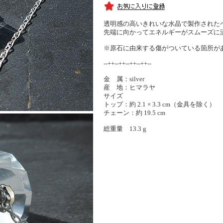
透明感の高いきれいな水晶で製作された
先端に向かってエネルギーがスムーズに
※原石に由来する傷がついている箇所が
--++--++--++--++--
金 属：silver
産 地：ヒマラヤ
サイズ
トップ：約 2.1 × 3.3 cm（金具を除く）
チェーン：約 19.5 cm
総重量 13.3 g