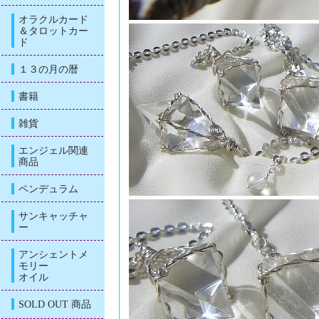
オラクルカード
＆タロットカー
ド
１３の月の暦
書籍
雑貨
エンジェル関連
商品
ペンデュラム
サンキャッチャ
ー
アンシェントメ
モリー
オイル
SOLD OUT 商品