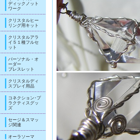
ディックノット
ワーク
クリスタルヒー
リング用キット
クリスタルアラ
イ５１種フルセ
ット
パーソナル・オ
ーダー
ブレスレット
クリスタルディ
スプレイ用品
コネクション･プ
ラクティスグッ
ズ
セージ＆スマッ
ジ関連
オーラソーマ