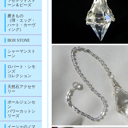
ァセテッドスト
ーン＆ビーズ
磨きもの
（球・エッグ・
ハート・カーヴ
ィング）
BOJI STONE
シャーマンスト
ーン
ロバート・シモ
ンズ
コレクション
天然石アクセサ
リー
ポールジェンセ
ン
パワーカットシ
リーズ
イーシャのノマ