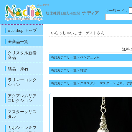
キーワード：
web shop トップ
いらっしゃいませ ゲストさん
全商品一覧
送料
クリスタル新着
商品
商品カテゴリ一覧
>
ペンデュラム
結晶・原石
商品カテゴリ一覧
>
雑貨
ラリマーコレク
商品カテゴリ一覧
>
クリスタル：マスター
>
ヒマラヤ
ション
アクアレムリア
コレクション
マスタークリス
タル
カボション＆フ