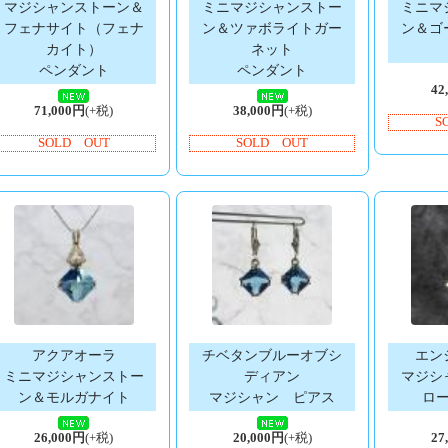
マジシャンストーン＆
ミニマジシャンストー
ミニマ
フェナサイト（フェナ
ン＆ツァボライトガー
ン＆ゴ
カイト）
ネット
ペンダント
ペンダント
42
71,000円
(+税)
38,000円
(+税)
S
SOLD OUT
SOLD OUT
アクアオーラ
チベタンブルーオブシ
エン
ミニマジシャンストー
ディアン
マジシ
ン＆モルガナイト
マジシャン ピアス
ロ
26,000円
(+税)
20,000円
(+税)
27