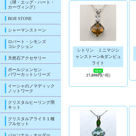
（球・エッグ・ハート・
カーヴィング）
BOJI STONE
シャーマンストーン
ロバート・シモンズ
コレクション
シトリン ミニマジシ
ャンストーン&ダンビュ
天然石アクセサリー
ライト
ポールジェンセン
パワーカットシリーズ
27,800円
(+税)
イーシャのノマディック
ノットワーク
クリスタルヒーリング用
キット
クリスタルアライ５１種
フルセット
パーソナル・オーダー