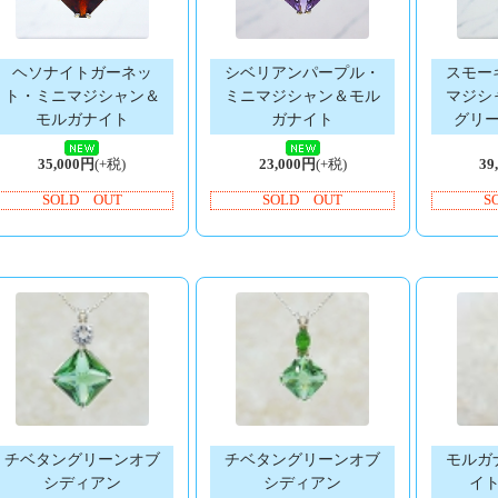
ヘソナイトガーネッ
シベリアンパープル・
スモー
ト・ミニマジシャン＆
ミニマジシャン＆モル
マジシ
モルガナイト
ガナイト
グリ
35,000円
(+税)
23,000円
(+税)
39
SOLD OUT
SOLD OUT
S
チベタングリーンオブ
チベタングリーンオブ
モルガ
シディアン
シディアン
イ