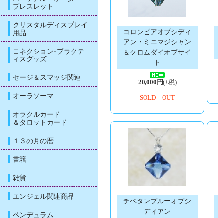
ブレスレット
クリスタルディスプレイ
コロンビアオブシディ
用品
アン・ミニマジシャン
コネクション･プラクテ
＆クロムダイオプサイ
ィスグッズ
ト
セージ＆スマッジ関連
20,000円
(+税)
オーラソーマ
SOLD OUT
オラクルカード
＆タロットカード
１３の月の暦
書籍
雑貨
エンジェル関連商品
チベタンブルーオブシ
ディアン
ペンデュラム