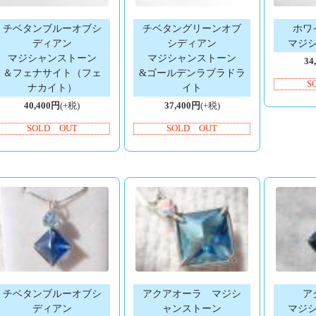
チベタンブルーオブシ
チベタングリーンオブ
ホワ
ディアン
シディアン
マジ
マジシャンストーン
マジシャンストーン
34
＆フェナサイト（フェ
&ゴールデンラブラドラ
S
ナカイト）
イト
40,400円
(+税)
37,400円
(+税)
SOLD OUT
SOLD OUT
チベタンブルーオブシ
アクアオーラ マジシ
ア
ディアン
ャンストーン
マジ