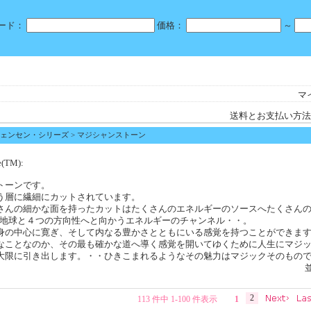
ード：
価格：
～
マ
送料とお支払い方法
ェンセン・シリーズ
> マジシャンストーン
TM):
トーンです。
う層に繊細にカットされています。
さんの細かな面を持ったカットはたくさんのエネルギーのソースへたくさん
して地球と４つの方向性へと向かうエネルギーのチャンネル・・。
身の中心に寛ぎ、そして内なる豊かさとともにいる感覚を持つことができま
なことなのか、その最も確かな道へ導く感覚を開いてゆくために人生にマジ
大限に引き出します。・・ひきこまれるようなその魅力はマジックそのもの
2
113 件中 1-100 件表示
1