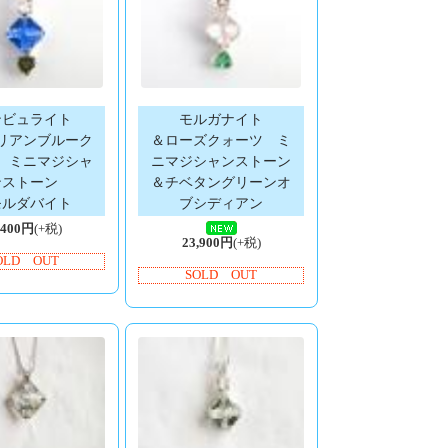
ンビュライト
モルガナイト
リアンブルーク
＆ローズクォーツ ミ
 ミニマジシャ
ニマジシャンストーン
ンストーン
＆チベタングリーンオ
モルダバイト
ブシディアン
,400円
(+税)
23,900円
(+税)
OLD OUT
SOLD OUT