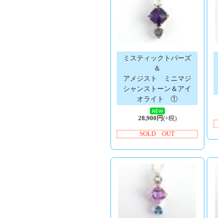
ミスティックトパーズ
＆
アメジスト ミニマジ
シャンストーン＆アイ
オライト ①
28,900円
(+税)
SOLD OUT