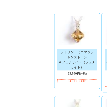
シトリン ミニマジシ
ャンストーン
&フェナサイト（フェナ
カイト）
23,900円
(+税)
SOLD OUT