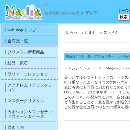
キーワ
web shop トップ
いらっしゃいませ ゲストさん
全商品一覧
クリスタル新着商品
商品カテゴリ一覧
>
アクセサリー
>
ポールジ
結晶・原石
～マジシャンストーン Magician Stone(
ラリマーコレクション
美しいマルチファセテッドのカットス
折り重なったような４つの方向へ向か
アクアレムリアコレクシ
表にも裏にも同様に刻まれたこのたく
ョン
ONE＝NESS のエネルギーへ そ
このチャネルが開かれるとき、自分自
マスタークリスタル
どう生きることが、最も豊かで創造的
この豊かな光は石そのものの輝きを最
カボション＆ファセテッ
ドストーン＆ビーズ
磨きもの