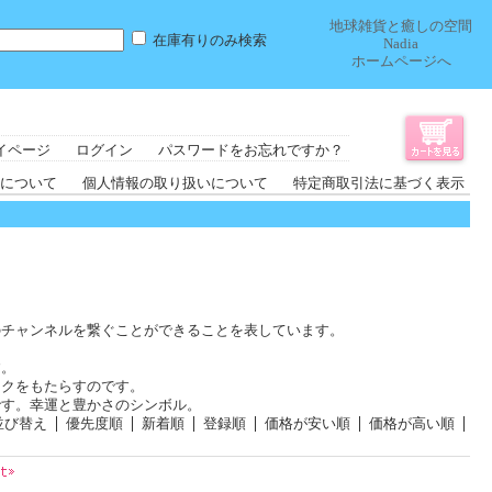
地球雑貨と癒しの空間
在庫有りのみ検索
Nadia
ホームページへ
イページ
ログイン
パスワードをお忘れですか？
について
個人情報の取り扱いについて
特定商取引法に基づく表示
のチャンネルを繋ぐことができることを表しています。
す。
ックをもたらすのです。
です。幸運と豊かさのシンボル。
並び替え
優先度順
新着順
登録順
価格が安い順
価格が高い順