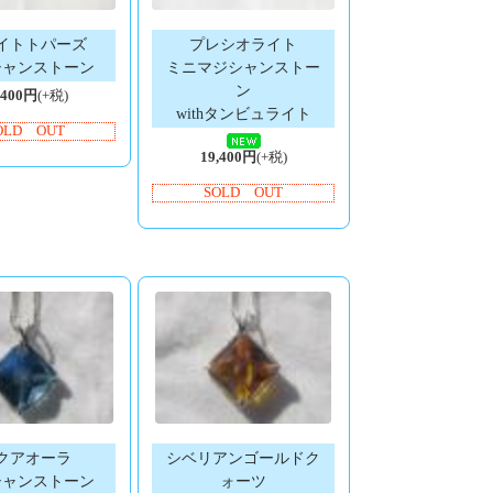
イトトパーズ
プレシオライト
シャンストーン
ミニマジシャンストー
ン
,400円
(+税)
withタンビュライト
OLD OUT
19,400円
(+税)
SOLD OUT
クアオーラ
シベリアンゴールドク
シャンストーン
ォーツ