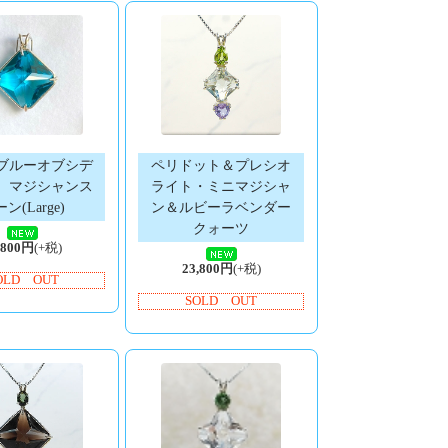
ブルーオブシデ
ペリドット＆プレシオ
 マジシャンス
ライト・ミニマジシャ
ン(Large)
ン＆ルビーラベンダー
クォーツ
,800円
(+税)
23,800円
(+税)
OLD OUT
SOLD OUT