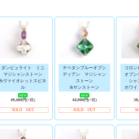
ダンビュライト ミニ
チベタンブルーオブシ
コロン
マジシャンストーン
ディアン マジシャン
オブシ
&ヴァイオレットスピネ
ストーン
シャ
ル
&サンストーン
ホワイ
49,400円
(+税)
44,900円
(+税)
38
SOLD OUT
SOLD OUT
S