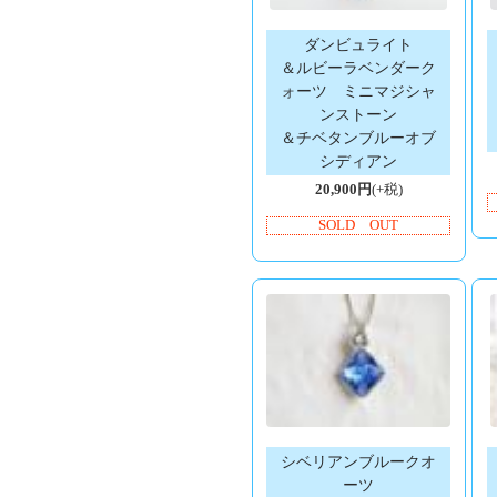
ダンビュライト
＆ルビーラベンダーク
ォーツ ミニマジシャ
ンストーン
＆チベタンブルーオブ
シディアン
20,900円
(+税)
SOLD OUT
シベリアンブルークオ
ーツ