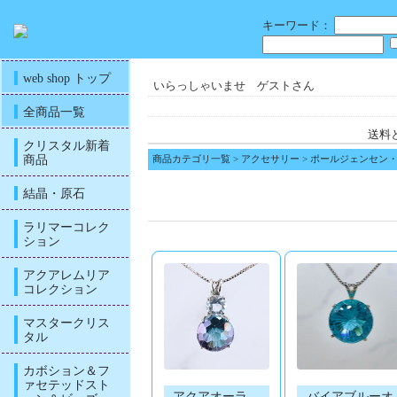
キーワード：
web shop トップ
いらっしゃいませ ゲストさん
全商品一覧
送料
クリスタル新着
商品
商品カテゴリ一覧
>
アクセサリー
>
ポールジェンセン
結晶・原石
ラリマーコレク
ション
アクアレムリア
コレクション
マスタークリス
タル
カボション＆フ
ァセテッドスト
アクアオーラ
バイアブルーオ