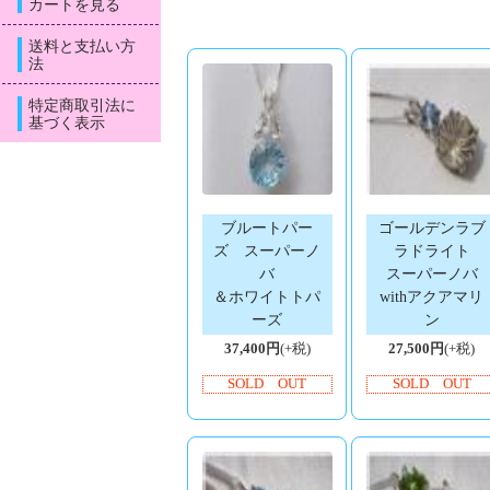
カートを見る
送料と支払い方
法
特定商取引法に
基づく表示
ブルートパー
ゴールデンラブ
ズ スーパーノ
ラドライト
バ
スーパーノバ
＆ホワイトトパ
withアクアマリ
ーズ
ン
37,400円
(+税)
27,500円
(+税)
SOLD OUT
SOLD OUT