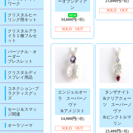
25,600円
(+税)
ーオブシディア
ワーク
ン
SOLD OUT
クリスタルヒー
リング用キット
34,600円
(+税)
SOLD OUT
クリスタルアラ
イ５１種フルセ
ット
パーソナル・オ
ーダー
ブレスレット
クリスタルディ
スプレイ用品
コネクション･プ
エンジェルオー
タンザナイト
ラクティスグッ
ズ
ラ スーパーノ
&クリアクォー
ヴァ
ツ スーパーノ
セージ＆スマッ
&アメジスト
ヴァ
ジ関連
&ピンクトルマ
14,900円
(+税)
リン
オーラソーマ
SOLD OUT
25,400円
(+税)