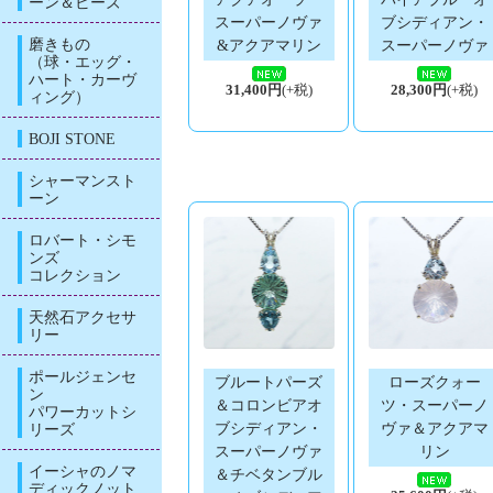
ーン＆ビーズ
スーパーノヴァ
ブシディアン・
磨きもの
&アクアマリン
スーパーノヴァ
（球・エッグ・
ハート・カーヴ
31,400円
(+税)
28,300円
(+税)
ィング）
BOJI STONE
シャーマンスト
ーン
ロバート・シモ
ンズ
コレクション
天然石アクセサ
リー
ポールジェンセ
ブルートパーズ
ローズクォー
ン
＆コロンビアオ
ツ・スーパーノ
パワーカットシ
ブシディアン・
ヴァ＆アクアマ
リーズ
スーパーノヴァ
リン
イーシャのノマ
＆チベタンブル
ディックノット