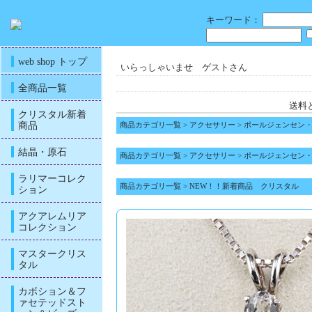
キーワード：
web shop トップ
いらっしゃいませ ゲストさん
全商品一覧
送料
クリスタル新着
商品
商品カテゴリ一覧
>
アクセサリー
>
ポールジェンセン
結晶・原石
商品カテゴリ一覧
>
アクセサリー
>
ポールジェンセン
ラリマーコレク
商品カテゴリ一覧
>
NEW！！新着商品 クリスタル
ション
アクアレムリア
コレクション
マスタークリス
タル
カボション＆フ
ァセテッドスト