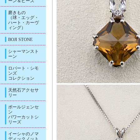
ーン＆ビーズ
磨きもの
（球・エッグ・
ハート・カーヴ
ィング）
BOJI STONE
シャーマンスト
ーン
ロバート・シモ
ンズ
コレクション
天然石アクセサ
リー
ポールジェンセ
ン
パワーカットシ
リーズ
イーシャのノマ
ディックノット