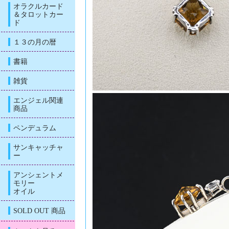
オラクルカード
＆タロットカー
ド
１３の月の暦
書籍
雑貨
エンジェル関連
商品
ペンデュラム
サンキャッチャ
ー
アンシェントメ
モリー
オイル
SOLD OUT 商品