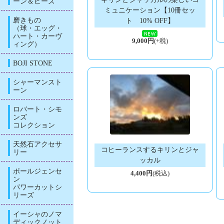
ーン＆ビーズ
ミュニケーション【10冊セッ
磨きもの
ト 10% OFF】
（球・エッグ・
ハート・カーヴ
9,000円
(+税)
ィング）
BOJI STONE
シャーマンスト
ーン
ロバート・シモ
ンズ
コレクション
天然石アクセサ
コヒーランスするキリンとジャ
リー
ッカル
ポールジェンセ
4,400円
(税込)
ン
パワーカットシ
リーズ
イーシャのノマ
ディックノット