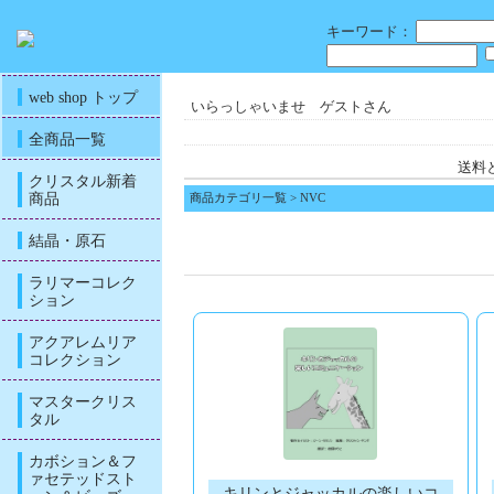
キーワード：
web shop トップ
いらっしゃいませ ゲストさん
全商品一覧
送料
クリスタル新着
商品
商品カテゴリ一覧
> NVC
結晶・原石
ラリマーコレク
ション
アクアレムリア
コレクション
マスタークリス
タル
カボション＆フ
ァセテッドスト
キリンとジャッカルの楽しいコ