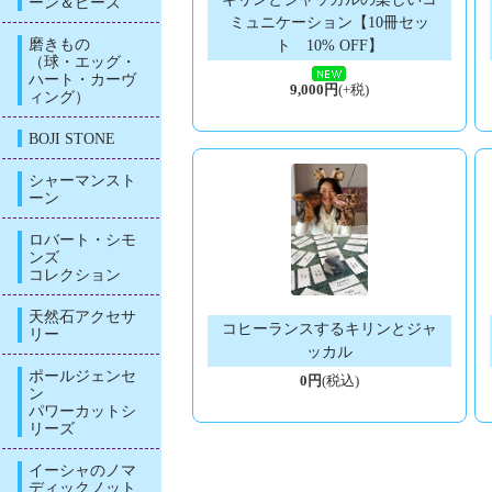
ーン＆ビーズ
ミュニケーション【10冊セッ
磨きもの
ト 10% OFF】
（球・エッグ・
ハート・カーヴ
9,000円
(+税)
ィング）
BOJI STONE
シャーマンスト
ーン
ロバート・シモ
ンズ
コレクション
天然石アクセサ
コヒーランスするキリンとジャ
リー
ッカル
ポールジェンセ
0円
(税込)
ン
パワーカットシ
リーズ
イーシャのノマ
ディックノット