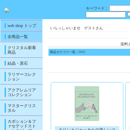
キーワード：
web shop トップ
いらっしゃいませ ゲストさん
全商品一覧
送料
クリスタル新着
商品
商品カテゴリ一覧
> NVC
結晶・原石
ラリマーコレク
ション
アクアレムリア
コレクション
マスタークリス
タル
カボション＆フ
ァセテッドスト
キリンとジャッカルの楽しいコ