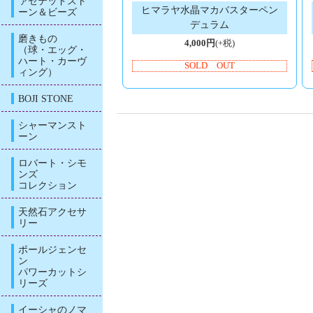
ァセテッドスト
ヒマラヤ水晶マカバスターペン
ーン＆ビーズ
デュラム
磨きもの
4,000円
(+税)
（球・エッグ・
ハート・カーヴ
SOLD OUT
ィング）
BOJI STONE
シャーマンスト
ーン
ロバート・シモ
ンズ
コレクション
天然石アクセサ
リー
ポールジェンセ
ン
パワーカットシ
リーズ
イーシャのノマ