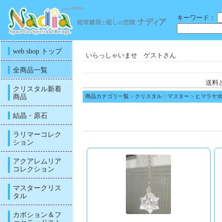
キーワード：
web shop トップ
いらっしゃいませ ゲストさん
全商品一覧
送料
クリスタル新着
商品
商品カテゴリ一覧
>
クリスタル：マスター
> ヒマラヤ
結晶・原石
ラリマーコレク
ション
アクアレムリア
コレクション
マスタークリス
タル
カボション＆フ