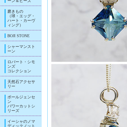
ーン＆ビーズ
磨きもの
（球・エッグ・
ハート・カーヴ
ィング）
BOJI STONE
シャーマンスト
ーン
ロバート・シモ
ンズ
コレクション
天然石アクセサ
リー
ポールジェンセ
ン
パワーカットシ
リーズ
イーシャのノマ
ディックノット