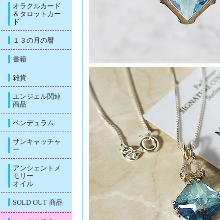
オラクルカード
＆タロットカー
ド
１３の月の暦
書籍
雑貨
エンジェル関連
商品
ペンデュラム
サンキャッチャ
ー
アンシェントメ
モリー
オイル
SOLD OUT 商品