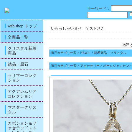
キーワード：
web shop トップ
いらっしゃいませ ゲストさん
全商品一覧
送料
クリスタル新着
商品
商品カテゴリ一覧
>
NEW！！新着商品 クリスタル
結晶・原石
商品カテゴリ一覧
>
アクセサリー
>
ポールジェンセン
ラリマーコレク
ション
アクアレムリア
コレクション
マスタークリス
タル
カボション＆フ
ァセテッドスト