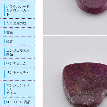
オラクルカード
＆タロットカー
ド
１３の月の暦
書籍
雑貨
エンジェル関連
商品
ペンデュラム
サンキャッチャ
ー
アンシェントメ
モリー
オイル
SOLD OUT 商品