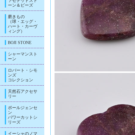
ァセテッドスト
ーン＆ビーズ
磨きもの
（球・エッグ・
ハート・カーヴ
ィング）
BOJI STONE
シャーマンスト
ーン
ロバート・シモ
ンズ
コレクション
天然石アクセサ
リー
ポールジェンセ
ン
パワーカットシ
リーズ
イーシャのノマ