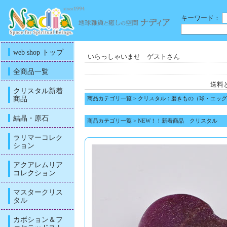
キーワード：
web shop トップ
いらっしゃいませ ゲストさん
全商品一覧
送料
クリスタル新着
商品
商品カテゴリ一覧
>
クリスタル：磨きもの（球・エッグ
結晶・原石
商品カテゴリ一覧
>
NEW！！新着商品 クリスタル
ラリマーコレク
ション
アクアレムリア
コレクション
マスタークリス
タル
カボション＆フ