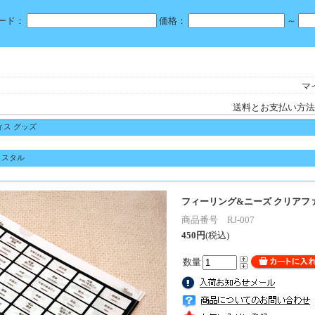
ード：
価格：
～
マ
送料とお支払い方法
ィス グッズ
リスタル
フィーリング&ニーズ クリアフ
商品番号 RJ-007
450円
(税込)
数量