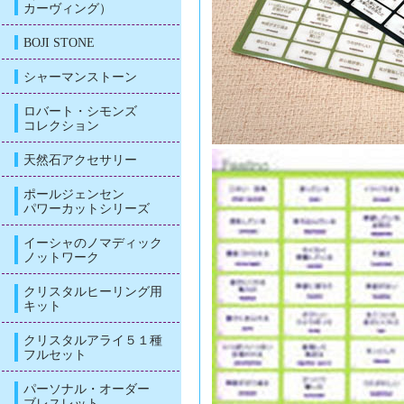
カーヴィング）
BOJI STONE
シャーマンストーン
ロバート・シモンズ
コレクション
天然石アクセサリー
ポールジェンセン
パワーカットシリーズ
イーシャのノマディック
ノットワーク
クリスタルヒーリング用
キット
クリスタルアライ５１種
フルセット
パーソナル・オーダー
ブレスレット