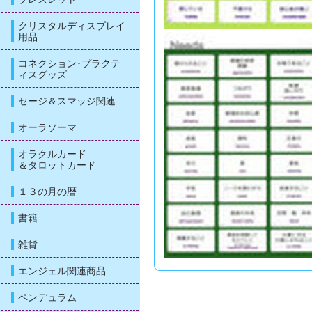
クリスタルディスプレイ
用品
コネクション･プラクテ
ィスグッズ
セージ＆スマッジ関連
オーラソーマ
オラクルカード
＆タロットカード
１３の月の暦
書籍
雑貨
エンジェル関連商品
ペンデュラム