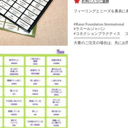
フィーリングとニーズを裏表に
#Rasur Foundation International
#ラスールジャパン
#コネクションプラクティス 
=======================
大量のご注文の場合は、先にお