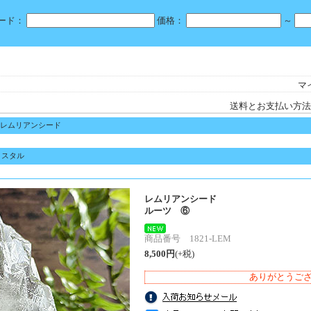
ード：
価格：
～
マ
送料とお支払い方法
レムリアンシード
リスタル
レムリアンシード
ルーツ ⑥
商品番号 1821-LEM
8,500円
(+税)
ありがとうご