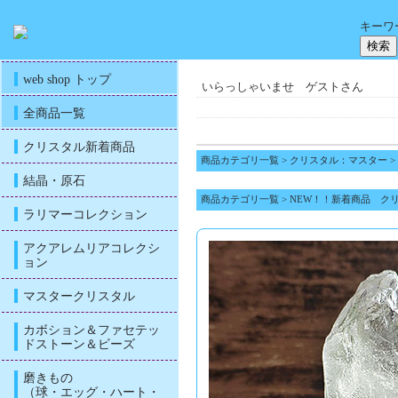
キーワ
web shop トップ
いらっしゃいませ ゲストさん
全商品一覧
クリスタル新着商品
商品カテゴリ一覧
>
クリスタル：マスター
>
結晶・原石
商品カテゴリ一覧
>
NEW！！新着商品 ク
ラリマーコレクション
アクアレムリアコレクシ
ョン
マスタークリスタル
カボション＆ファセテッ
ドストーン＆ビーズ
磨きもの
（球・エッグ・ハート・