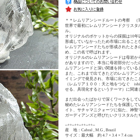
＊＊レムリアンシードルートの考察 （
世界で最初にレムリアンシードクリスタ
ル。
オリジナルのポケットからの採掘は10
形成していなかったため市場に出ること
レムリアンシードたちが形成されたとき
め、この名で呼ばれます。
オリジナルのレムリアンシードは母岩か
がありますので、本当に母岩部分だった
ムリアンシードと深い関連を持っている
また、これまで出てきたどのレムリアン
イミングで発見され、市場に出てきたこ
（レムリア１００：天と地をつなぐ ish
せる、具現化するというテーマ）に関連
まだ出会ったばかりで深くワークをして
秘めたレムリアンシードたちを保護して
イト、サチャマニクォーツに似た、神聖
ガーディアンズと呼びたいクリスタルた
--++--++--++--++--
産 地：Cabral , M.G , Brazil
サイズ：最大幅 約 4.7 × 3.4 × 7.4 cm