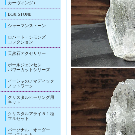
カーヴィング）
BOJI STONE
シャーマンストーン
ロバート・シモンズ
コレクション
天然石アクセサリー
ポールジェンセン
パワーカットシリーズ
イーシャのノマディック
ノットワーク
クリスタルヒーリング用
キット
クリスタルアライ５１種
フルセット
パーソナル・オーダー
ブレスレット