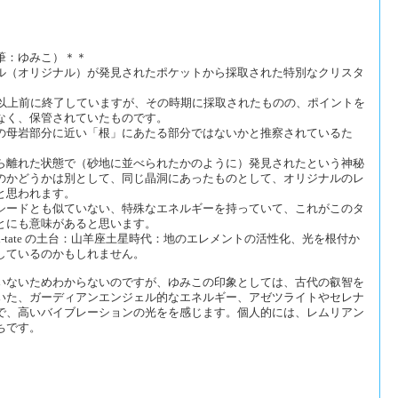
筆：ゆみこ）＊＊
ル（オリジナル）が発見されたポケットから採取された特別なクリスタ
年以上前に終了していますが、その時期に採取されたものの、ポイントを
なく、保管されていたものです。
の母岩部分に近い「根」にあたる部分ではないかと推察されているた
ら離れた状態で（砂地に並べられたかのように）発見されたという神秘
のかどうかは別として、同じ晶洞にあったものとして、オリジナルのレ
と思われます。
シードとも似ていない、特殊なエネルギーを持っていて、これがこのタ
とにも意味があると思います。
i-tate の土台：山羊座土星時代：地のエレメントの活性化、光を根付か
しているのかもしれません。
いないためわからないのですが、ゆみこの印象としては、古代の叡智を
いた、ガーディアンエンジェル的なエネルギー、アゼツライトやセレナ
で、高いバイブレーションの光をを感じます。個人的には、レムリアン
ちです。