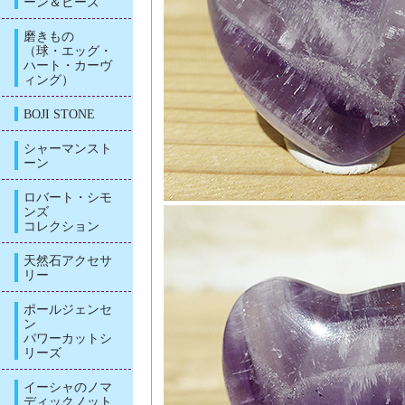
ーン＆ビーズ
磨きもの
（球・エッグ・
ハート・カーヴ
ィング）
BOJI STONE
シャーマンスト
ーン
ロバート・シモ
ンズ
コレクション
天然石アクセサ
リー
ポールジェンセ
ン
パワーカットシ
リーズ
イーシャのノマ
ディックノット