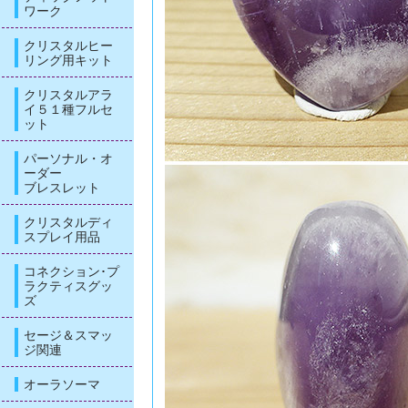
ワーク
クリスタルヒー
リング用キット
クリスタルアラ
イ５１種フルセ
ット
パーソナル・オ
ーダー
ブレスレット
クリスタルディ
スプレイ用品
コネクション･プ
ラクティスグッ
ズ
セージ＆スマッ
ジ関連
オーラソーマ