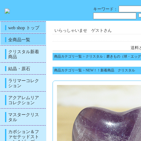
キーワード：
web shop トップ
いらっしゃいませ ゲストさん
全商品一覧
送料
クリスタル新着
商品
商品カテゴリ一覧
>
クリスタル：磨きもの（球・エッグ
結晶・原石
商品カテゴリ一覧
>
NEW！！新着商品 クリスタル
ラリマーコレク
ション
アクアレムリア
コレクション
マスタークリス
タル
カボション＆フ
ァセテッドスト