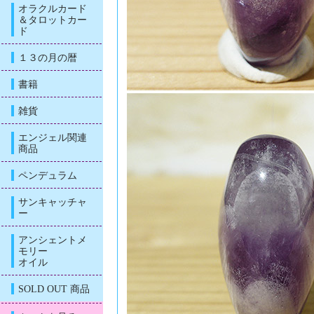
オラクルカード
＆タロットカー
ド
１３の月の暦
書籍
雑貨
エンジェル関連
商品
ペンデュラム
サンキャッチャ
ー
アンシェントメ
モリー
オイル
SOLD OUT 商品