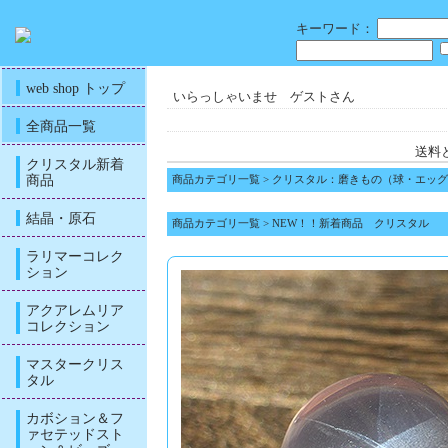
キーワード：
web shop トップ
いらっしゃいませ ゲストさん
全商品一覧
送料
クリスタル新着
商品
商品カテゴリ一覧
>
クリスタル：磨きもの（球・エッグ
結晶・原石
商品カテゴリ一覧
>
NEW！！新着商品 クリスタル
ラリマーコレク
ション
アクアレムリア
コレクション
マスタークリス
タル
カボション＆フ
ァセテッドスト