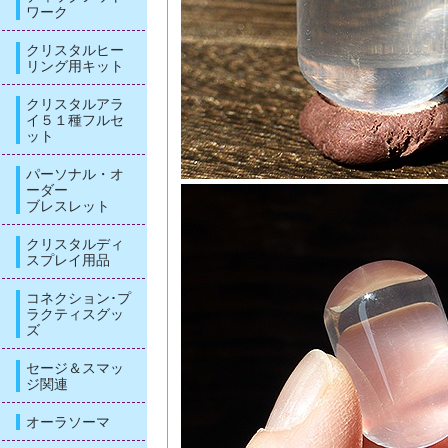
ワーク
クリスタルヒー
リング用キット
クリスタルアラ
イ５１種フルセ
ット
パーソナル・オ
ーダー
ブレスレット
クリスタルディ
スプレイ用品
コネクション･プ
ラクティスグッ
ズ
セージ＆スマッ
ジ関連
オーラソーマ