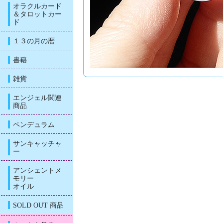
オラクルカード
＆タロットカー
ド
１３の月の暦
書籍
雑貨
エンジェル関連
商品
ペンデュラム
サンキャッチャ
ー
アンシェントメ
モリー
オイル
SOLD OUT 商品