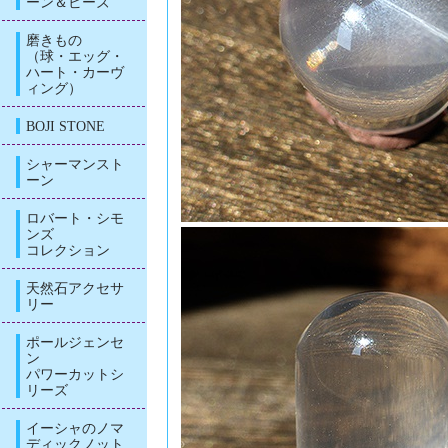
ーン＆ビーズ
磨きもの
（球・エッグ・
ハート・カーヴ
ィング）
BOJI STONE
シャーマンスト
ーン
ロバート・シモ
ンズ
コレクション
天然石アクセサ
リー
ポールジェンセ
ン
パワーカットシ
リーズ
イーシャのノマ
ディックノット