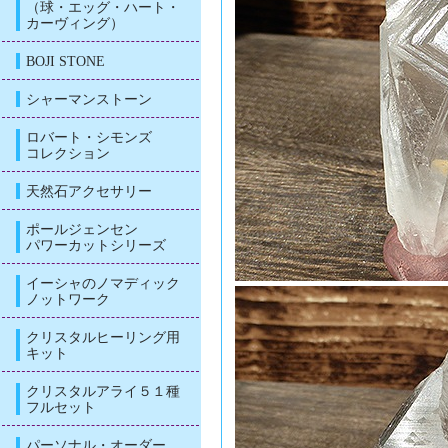
（球・エッグ・ハート・
カーヴィング）
BOJI STONE
シャーマンストーン
ロバート・シモンズ
コレクション
天然石アクセサリー
ポールジェンセン
パワーカットシリーズ
イーシャのノマディック
ノットワーク
クリスタルヒーリング用
キット
クリスタルアライ５１種
フルセット
パーソナル・オーダー