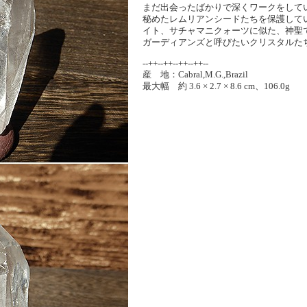
まだ出会ったばかりで深くワークをして
秘めたレムリアンシードたちを保護して
イト、サチャマニクォーツに似た、神聖
ガーディアンズと呼びたいクリスタルた
--++--++--++--++--
産 地：Cabral,M.G.,Brazil
最大幅 約 3.6 × 2.7 × 8.6 cm、106.0g