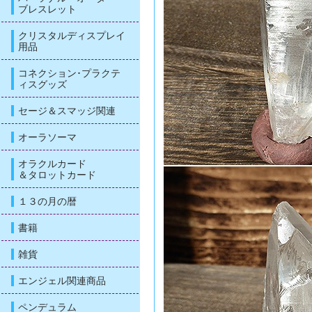
ブレスレット
クリスタルディスプレイ
用品
コネクション･プラクテ
ィスグッズ
セージ＆スマッジ関連
オーラソーマ
オラクルカード
＆タロットカード
１３の月の暦
書籍
雑貨
エンジェル関連商品
ペンデュラム