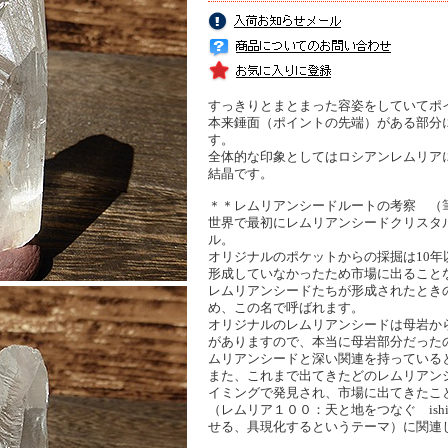
すっきりとまとまった容姿をしていてポ
本来錘面（ポイントの先端）がある部分
す。
全体的な印象としてはロシアンレムリア
結晶です。
＊＊レムリアンシードルートの考察 （
世界で最初にレムリアンシードクリスタ
ル。
オリジナルのポケットからの採掘は10
形成していなかったため市場に出ること
レムリアンシードたちが形成されたとき
め、この名で呼ばれます。
オリジナルのレムリアンシードは母岩か
がありますので、本当に母岩部分だった
ムリアンシードと深い関連を持っている
また、これまで出てきたどのレムリアン
イミングで発見され、市場に出てきたこ
（レムリア１００：天と地をつなぐ ish
せる、具現化するというテーマ）に関連