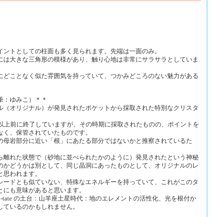
イントとしての柱面も多く見られます。先端は一面のみ。
には大きな三角形の模様があり、触り心地は非常にサラサラとしていま
にどことなく似た雰囲気を持っていて、つかみどころのない魅力がある
筆：ゆみこ）＊＊
ル（オリジナル）が発見されたポケットから採取された特別なクリスタ
年以上前に終了していますが、その時期に採取されたものの、ポイントを
なく、保管されていたものです。
の母岩部分に近い「根」にあたる部分ではないかと推察されているた
ら離れた状態で（砂地に並べられたかのように）発見されたという神秘
のかどうかは別として、同じ晶洞にあったものとして、オリジナルのレ
と思われます。
シードとも似ていない、特殊なエネルギーを持っていて、これがこのタ
とにも意味があると思います。
i-tate の土台：山羊座土星時代：地のエレメントの活性化、光を根付か
しているのかもしれません。