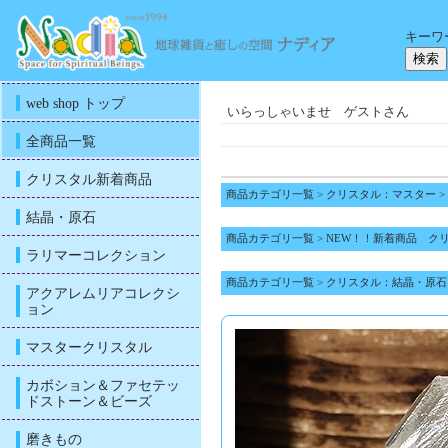
キーワ
web shop トップ
いらっしゃいませ ゲストさん
全商品一覧
クリスタル新着商品
商品カテゴリ一覧
>
クリスタル：マスター
>
結晶・原石
商品カテゴリ一覧
>
NEW！！新着商品 ク
ラリマーコレクション
商品カテゴリ一覧
>
クリスタル：結晶・原石
アクアレムリアコレクシ
ョン
マスタークリスタル
カボション＆ファセテッ
ドストーン＆ビーズ
磨きもの