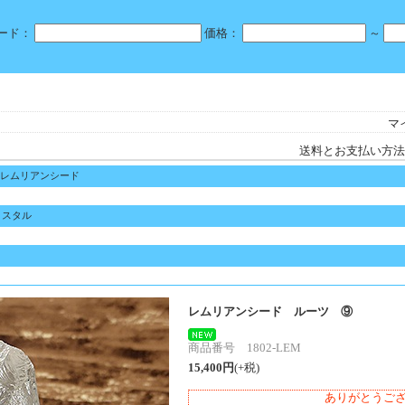
ード：
価格：
～
マ
送料とお支払い方法
レムリアンシード
リスタル
レムリアンシード ルーツ ⑨
商品番号 1802-LEM
15,400円
(+税)
ありがとうご