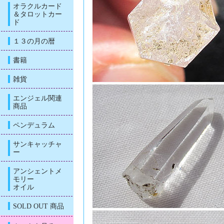
オラクルカード
＆タロットカー
ド
１３の月の暦
書籍
雑貨
エンジェル関連
商品
ペンデュラム
サンキャッチャ
ー
アンシェントメ
モリー
オイル
SOLD OUT 商品