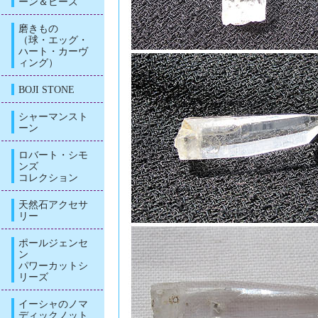
ーン＆ビーズ
磨きもの
（球・エッグ・
ハート・カーヴ
ィング）
BOJI STONE
シャーマンスト
ーン
ロバート・シモ
ンズ
コレクション
天然石アクセサ
リー
ポールジェンセ
ン
パワーカットシ
リーズ
イーシャのノマ
ディックノット