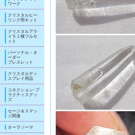
ワーク
クリスタルヒー
リング用キット
クリスタルアラ
イ５１種フルセ
ット
パーソナル・オ
ーダー
ブレスレット
クリスタルディ
スプレイ用品
コネクション･プ
ラクティスグッ
ズ
セージ＆スマッ
ジ関連
オーラソーマ