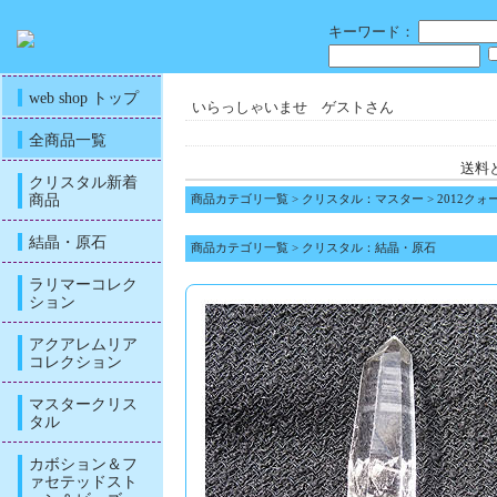
キーワード：
web shop トップ
いらっしゃいませ ゲストさん
全商品一覧
送料
クリスタル新着
商品
商品カテゴリ一覧
>
クリスタル：マスター
>
2012クォ
結晶・原石
商品カテゴリ一覧
>
クリスタル：結晶・原石
ラリマーコレク
ション
アクアレムリア
コレクション
マスタークリス
タル
カボション＆フ
ァセテッドスト