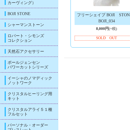
カーヴィング）
BOJI STONE
フリーシェイプ BOJI STO
BOJI_034
シャーマンストーン
8,000円
(+税)
ロバート・シモンズ
SOLD OUT
コレクション
天然石アクセサリー
ポールジェンセン
パワーカットシリーズ
イーシャのノマディック
ノットワーク
クリスタルヒーリング用
キット
クリスタルアライ５１種
フルセット
パーソナル・オーダー
ブレスレット