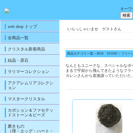
キーワ
web shop トップ
いらっしゃいませ ゲストさん
全商品一覧
クリスタル新着商品
商品カテゴリ一覧
>
BOJI STONE
> フリ
結晶・原石
なんともユニークな、スペシャルなボ
まるで宇宙から飛んできたようなフラ
ラリマーコレクション
カレンさんから直接譲っていただいた
アクアレムリアコレクシ
ョン
マスタークリスタル
カボション＆ファセテッ
ドストーン＆ビーズ
磨きもの
（球・エッグ・ハート・