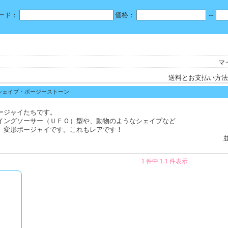
ード：
価格：
～
マ
送料とお支払い方法
ーシェイプ・ボージーストーン
ージャイたちです。
イングソーサー（ＵＦＯ）型や、動物のようなシェイプなど
、変形ボージャイです。これもレアです！
1 件中 1-1 件表示