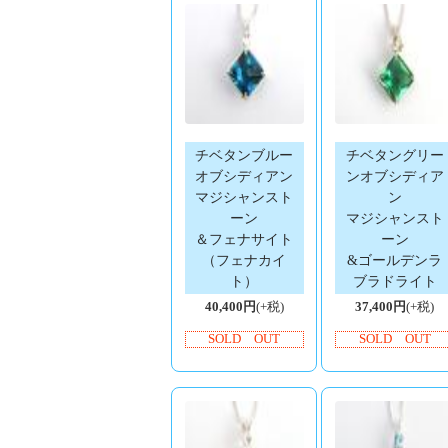
チベタンブルー
チベタングリー
オブシディアン
ンオブシディア
マジシャンスト
ン
ーン
マジシャンスト
＆フェナサイト
ーン
（フェナカイ
&ゴールデンラ
ト）
ブラドライト
40,400円
(+税)
37,400円
(+税)
SOLD OUT
SOLD OUT