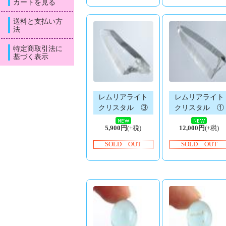
カートを見る
送料と支払い方
法
特定商取引法に
基づく表示
レムリアライト
レムリアライト
クリスタル ③
クリスタル ①
5,900円
(+税)
12,000円
(+税)
SOLD OUT
SOLD OUT