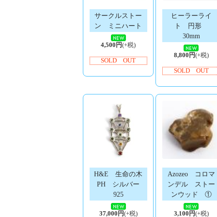
サークルストー
ヒーラーライ
ン ミニハート
ト 円形
30mm
4,500円
(+税)
8,800円
(+税)
SOLD OUT
SOLD OUT
H&E 生命の木
Azozeo コロマ
PH シルバー
ンデル ストー
925
ンウッド ①
37,000円
(+税)
3,100円
(+税)