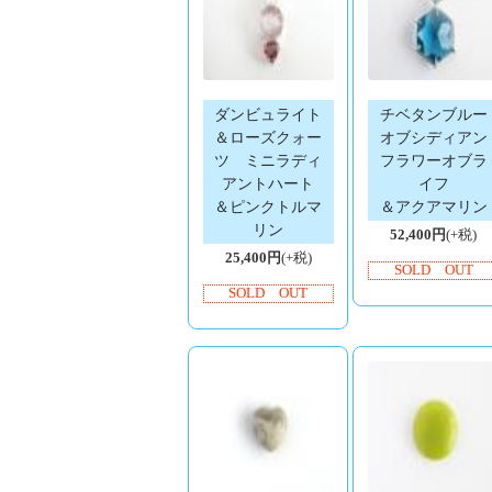
ダンビュライト
チベタンブルー
＆ローズクォー
オブシディアン
ツ ミニラディ
フラワーオブラ
アントハート
イフ
＆ピンクトルマ
＆アクアマリン
リン
52,400円
(+税)
25,400円
(+税)
SOLD OUT
SOLD OUT