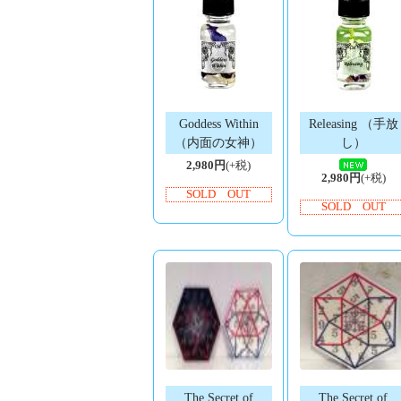
Goddess Within
Releasing （手放
（内面の女神）
し）
2,980円
(+税)
2,980円
(+税)
SOLD OUT
SOLD OUT
The Secret of
The Secret of