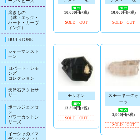
ーン＆ビーズ
磨きもの
10,000円
(+税)
10,000円
(+税)
（球・エッグ・
ハート・カーヴ
SOLD OUT
SOLD OUT
ィング）
BOJI STONE
シャーマンスト
ーン
ロバート・シモ
ンズ
コレクション
天然石アクセサ
リー
モリオン
スモーキークォ
ーツ
ポールジェンセ
13,500円
(+税)
ン
5,900円
(+税)
パワーカットシ
SOLD OUT
リーズ
SOLD OUT
イーシャのノマ
ディックノット