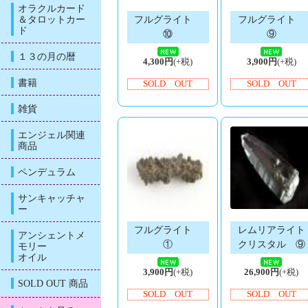
オラクルカード
＆タロットカー
フルグライト
フルグライト
ド
⑩
⑨
１３の月の暦
4,300円
(+税)
3,900円
(+税)
書籍
SOLD OUT
SOLD OUT
雑貨
エンジェル関連
商品
ペンデュラム
サンキャッチャ
ー
フルグライト
レムリアライト
アンシェントメ
①
クリスタル ⑨
モリー
オイル
3,900円
(+税)
26,900円
(+税)
SOLD OUT 商品
SOLD OUT
SOLD OUT