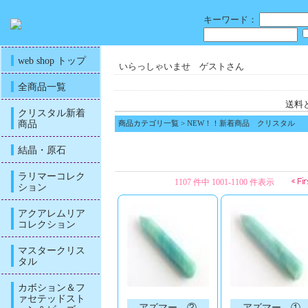
キーワード：
web shop トップ
いらっしゃいませ ゲストさん
全商品一覧
送料
クリスタル新着
商品
商品カテゴリ一覧
> NEW！！新着商品 クリスタル
結晶・原石
ラリマーコレク
1107 件中 1001-1100 件表示
ション
アクアレムリア
コレクション
マスタークリス
タル
カボション＆フ
ァセテッドスト
アズマー ②
アズマー ①