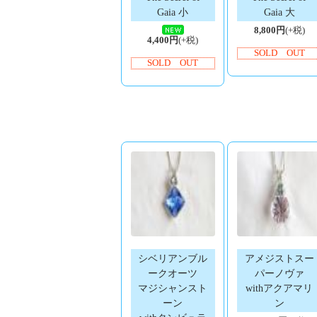
Gaia 小
Gaia 大
8,800円
(+税)
4,400円
(+税)
SOLD OUT
SOLD OUT
シベリアンブル
アメジストスー
ークオーツ
パーノヴァ
マジシャンスト
withアクアマリ
ーン
ン