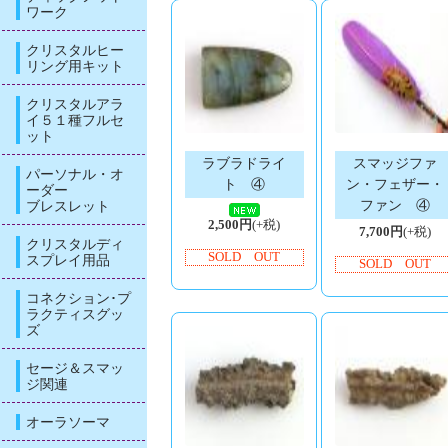
ワーク
クリスタルヒー
リング用キット
クリスタルアラ
イ５１種フルセ
ット
ラブラドライ
スマッジファ
パーソナル・オ
ト ④
ン・フェザー・
ーダー
ファン ④
ブレスレット
2,500円
(+税)
7,700円
(+税)
クリスタルディ
SOLD OUT
スプレイ用品
SOLD OUT
コネクション･プ
ラクティスグッ
ズ
セージ＆スマッ
ジ関連
オーラソーマ