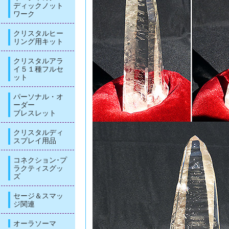
ディックノット
ワーク
クリスタルヒー
リング用キット
クリスタルアラ
イ５１種フルセ
ット
パーソナル・オ
ーダー
ブレスレット
クリスタルディ
スプレイ用品
コネクション･プ
ラクティスグッ
ズ
セージ＆スマッ
ジ関連
オーラソーマ