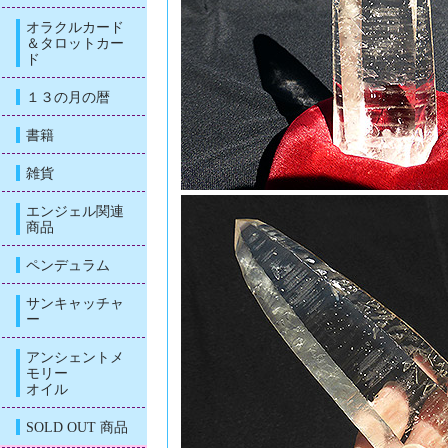
オラクルカード
＆タロットカー
ド
１３の月の暦
書籍
雑貨
エンジェル関連
商品
ペンデュラム
サンキャッチャ
ー
アンシェントメ
モリー
オイル
SOLD OUT 商品