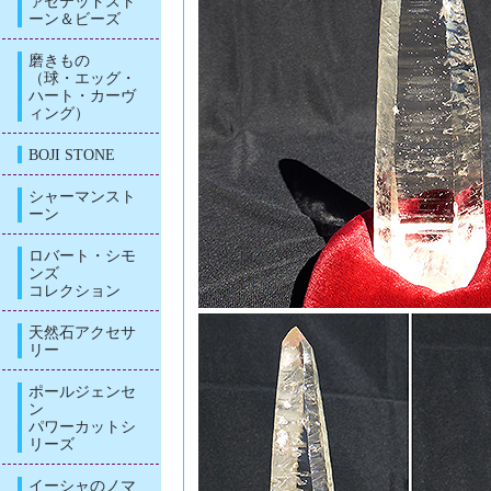
ァセテッドスト
ーン＆ビーズ
磨きもの
（球・エッグ・
ハート・カーヴ
ィング）
BOJI STONE
シャーマンスト
ーン
ロバート・シモ
ンズ
コレクション
天然石アクセサ
リー
ポールジェンセ
ン
パワーカットシ
リーズ
イーシャのノマ