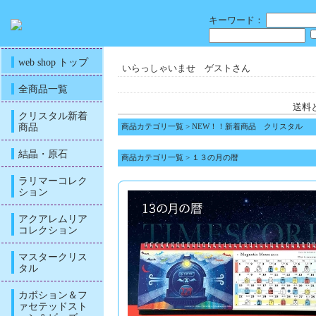
キーワード：
web shop トップ
いらっしゃいませ ゲストさん
全商品一覧
送料
クリスタル新着
商品
商品カテゴリ一覧
>
NEW！！新着商品 クリスタル
結晶・原石
商品カテゴリ一覧
>
１３の月の暦
ラリマーコレク
ション
アクアレムリア
コレクション
マスタークリス
タル
カボション＆フ
ァセテッドスト