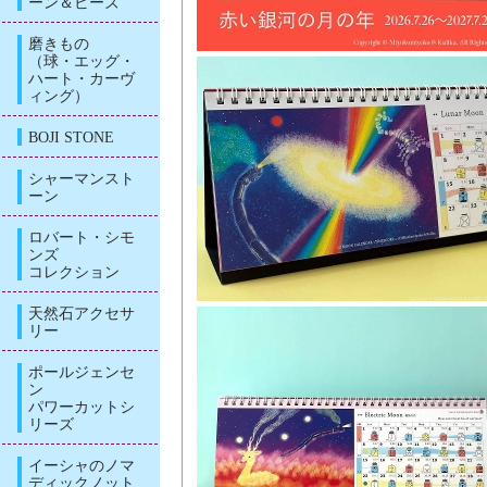
ーン＆ビーズ
磨きもの
（球・エッグ・
ハート・カーヴ
ィング）
BOJI STONE
シャーマンスト
ーン
ロバート・シモ
ンズ
コレクション
天然石アクセサ
リー
ポールジェンセ
ン
パワーカットシ
リーズ
イーシャのノマ
ディックノット