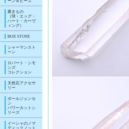
ーン＆ビーズ
磨きもの
（球・エッグ・
ハート・カーヴ
ィング）
BOJI STONE
シャーマンスト
ーン
ロバート・シモ
ンズ
コレクション
天然石アクセサ
リー
ポールジェンセ
ン
パワーカットシ
リーズ
イーシャのノマ
ディックノット