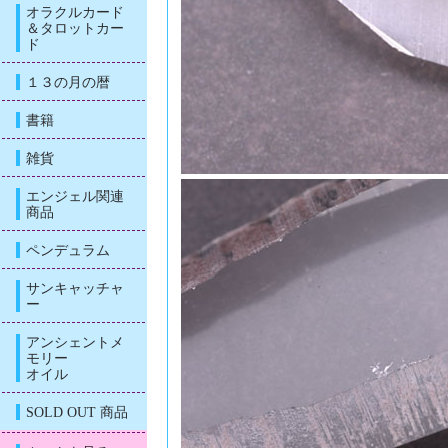
オラクルカード
＆タロットカー
ド
１３の月の暦
書籍
雑貨
エンジェル関連
商品
ペンデュラム
サンキャッチャ
ー
アンシェントメ
モリー
オイル
SOLD OUT 商品