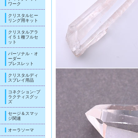
ワーク
クリスタルヒー
リング用キット
クリスタルアラ
イ５１種フルセ
ット
パーソナル・オ
ーダー
ブレスレット
クリスタルディ
スプレイ用品
コネクション･プ
ラクティスグッ
ズ
セージ＆スマッ
ジ関連
オーラソーマ