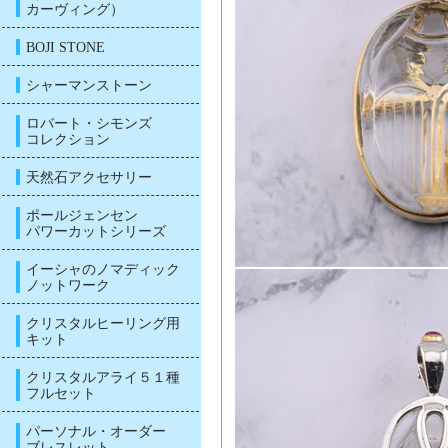
カーヴィング）
BOJI STONE
シャーマンストーン
ロバート・シモンズ
コレクション
天然石アクセサリー
ポールジェンセン
パワーカットシリーズ
イーシャのノマディック
ノットワーク
クリスタルヒーリング用
キット
クリスタルアライ５１種
フルセット
パーソナル・オーダー
ブレスレット