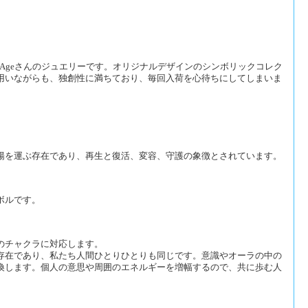
neAgeさんのジュエリーです。オリジナルデザインのシンボリックコレク
用いながらも、独創性に満ちており、毎回入荷を心待ちにしてしまいま
陽を運ぶ存在であり、再生と復活、変容、守護の象徴とされています。
ボルです。
のチャクラに対応します。
存在であり、私たち人間ひとりひとりも同じです。意識やオーラの中の
換します。個人の意思や周囲のエネルギーを増幅するので、共に歩む人
。