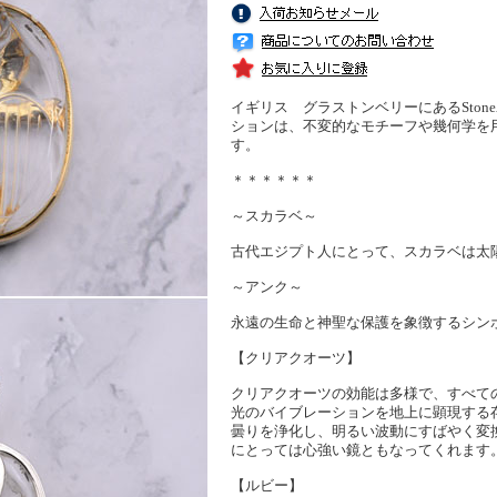
イギリス グラストンベリーにあるSto
ションは、不変的なモチーフや幾何学を
す。
＊＊＊＊＊＊
～スカラベ～
古代エジプト人にとって、スカラベは太
～アンク～
永遠の生命と神聖な保護を象徴するシン
【クリアクオーツ】
クリアクオーツの効能は多様で、すべて
光のバイブレーションを地上に顕現する
曇りを浄化し、明るい波動にすばやく変
にとっては心強い鏡ともなってくれます
【ルビー】