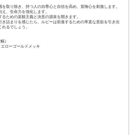
感を取り除き、持つ人の自尊心と自信を高め、冒険心を刺激します。
与え、生命力を強化します。
するための楽観主義と決意の源泉を開きます。
行き詰まりを感じたら、ルビーは前進するための率直な意欲を引き出
くれるでしょう。
大幅）
Kイエローゴールドメッキ