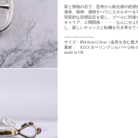
富と情熱の石で、思考から敗北感や絶望
身体、精神、感情すべてにエネルギーを
現実的な目標設定を促し、ゴールに到達
キャリア、人間関係・・・・なんにせよ
し、新しいチャンスと転機を引き寄せて
--++--++--++--++--
サイズ：約4.0cm×2.0cm（金具を含む最
素材： 925スターリングシルバー/24
made in UK