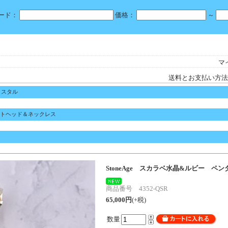
ード：
価格：
～
マ
送料とお支払い方法
リスタル
トヘッド＆ネックレス
StoneAge スカラベ水晶&ルビー ペ
商品番号 4352-QSR
65,000円
(+税)
数量