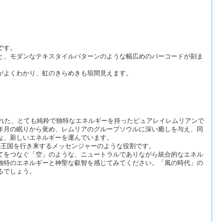
です。
と、モダンなテキスタイルパターンのような幅広めのバーコードが刻ま
がよくわかり、虹のきらめきも垣間見えます。
された、とても純粋で独特なエネルギーを持ったピュアレイレムリアンで
年月の眠りから覚め、レムリアのグループソウルに深い癒しを与え、同
な、新しいエネルギーを運んでいます。
の王国を行き来するメッセンジャーのような役割です。
てをつなぐ「空」のような、ニュートラルでありながら統合的なエネル
独特のエネルギーと神聖な叡智を感じてみてください。「風の時代」の
るでしょう。