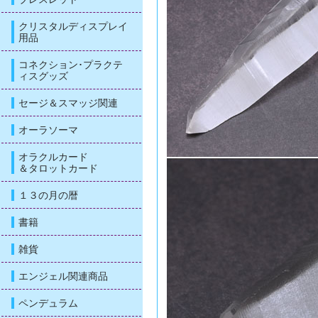
クリスタルディスプレイ
用品
コネクション･プラクテ
ィスグッズ
セージ＆スマッジ関連
オーラソーマ
オラクルカード
＆タロットカード
１３の月の暦
書籍
雑貨
エンジェル関連商品
ペンデュラム