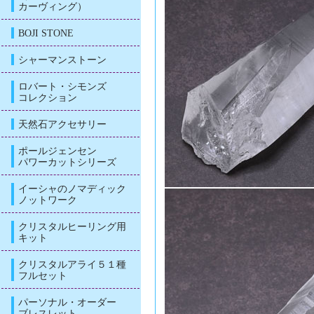
カーヴィング）
BOJI STONE
シャーマンストーン
ロバート・シモンズ
コレクション
天然石アクセサリー
ポールジェンセン
パワーカットシリーズ
イーシャのノマディック
ノットワーク
クリスタルヒーリング用
キット
クリスタルアライ５１種
フルセット
パーソナル・オーダー
ブレスレット