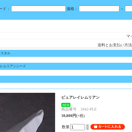
ード：
価格：
～
マ
送料とお支払い方法
リスタル
レムリアンシード
ピュアレイレムリアン
商品番号 1842-PLE
30,800円
(+税)
数量