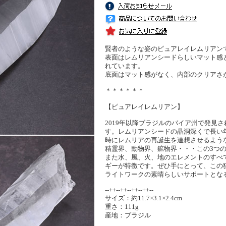
賢者のような姿のピュアレイレムリアン
表面はレムリアンシードらしいマット感
れています。
底面はマット感がなく、内部のクリアさ
＊＊＊＊＊＊
【ピュアレイレムリアン】
2019年以降ブラジルのバイア州で発見
す。レムリアンシードの晶洞深くで長い
時にレムリアの再誕生を連想させるよう
精霊界、動物界、鉱物界・・・この3つ
また水、風、火、地のエレメントのすべ
ギーが特徴です。ぜひ手にとって、この
ライトワークの素晴らしいサポートとな
--++--++--++--++--
サイズ：約11.7×3.1×2.4cm
重さ：111g
産地：ブラジル