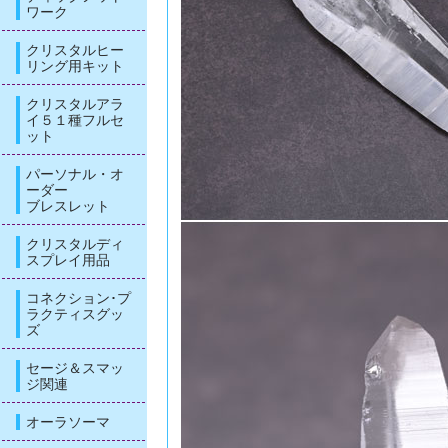
ワーク
クリスタルヒー
リング用キット
クリスタルアラ
イ５１種フルセ
ット
パーソナル・オ
ーダー
ブレスレット
クリスタルディ
スプレイ用品
コネクション･プ
ラクティスグッ
ズ
セージ＆スマッ
ジ関連
オーラソーマ