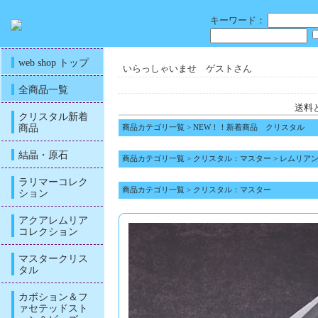
キーワード：
web shop トップ
いらっしゃいませ ゲストさん
全商品一覧
送料
クリスタル新着
商品
商品カテゴリ一覧
>
NEW！！新着商品 クリスタル
結晶・原石
商品カテゴリ一覧
>
クリスタル：マスター
>
レムリア
ラリマーコレク
商品カテゴリ一覧
>
クリスタル：マスター
ション
アクアレムリア
コレクション
マスタークリス
タル
カボション＆フ
ァセテッドスト