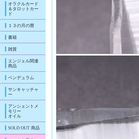
オラクルカード
＆タロットカー
ド
１３の月の暦
書籍
雑貨
エンジェル関連
商品
ペンデュラム
サンキャッチャ
ー
アンシェントメ
モリー
オイル
SOLD OUT 商品