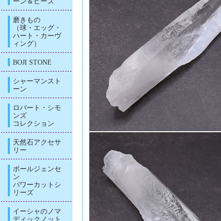
ーン＆ビーズ
磨きもの
（球・エッグ・
ハート・カーヴ
ィング）
BOJI STONE
シャーマンスト
ーン
ロバート・シモ
ンズ
コレクション
天然石アクセサ
リー
ポールジェンセ
ン
パワーカットシ
リーズ
イーシャのノマ
ディックノット