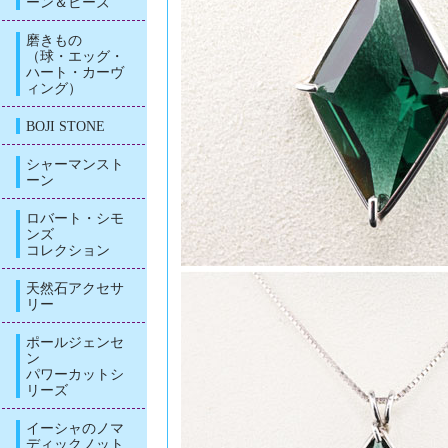
ーン＆ビーズ
磨きもの
（球・エッグ・
ハート・カーヴ
ィング）
BOJI STONE
シャーマンスト
ーン
ロバート・シモ
ンズ
コレクション
天然石アクセサ
リー
ポールジェンセ
ン
パワーカットシ
リーズ
イーシャのノマ
ディックノット