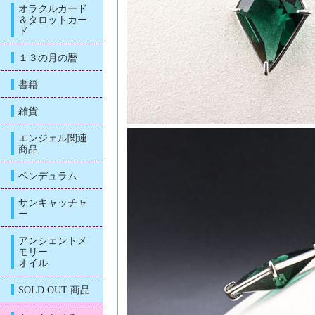
オラクルカード
＆タロットカー
ド
１３の月の暦
書籍
雑貨
エンジェル関連
商品
ペンデュラム
サンキャッチャ
ー
アンシェントメ
モリー
オイル
SOLD OUT 商品