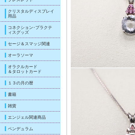
クリスタルディスプレイ
用品
コネクション･プラクテ
ィスグッズ
セージ＆スマッジ関連
オーラソーマ
オラクルカード
＆タロットカード
１３の月の暦
書籍
雑貨
エンジェル関連商品
ペンデュラム