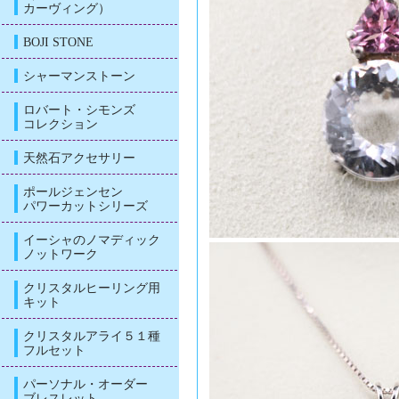
カーヴィング）
BOJI STONE
シャーマンストーン
ロバート・シモンズ
コレクション
天然石アクセサリー
ポールジェンセン
パワーカットシリーズ
イーシャのノマディック
ノットワーク
クリスタルヒーリング用
キット
クリスタルアライ５１種
フルセット
パーソナル・オーダー
ブレスレット