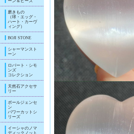
ーン＆ビーズ
磨きもの
（球・エッグ・
ハート・カーヴ
ィング）
BOJI STONE
シャーマンスト
ーン
ロバート・シモ
ンズ
コレクション
天然石アクセサ
リー
ポールジェンセ
ン
パワーカットシ
リーズ
イーシャのノマ
ディックノット