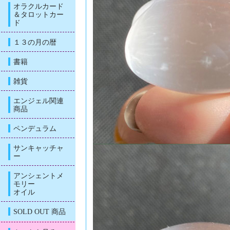
オラクルカード
＆タロットカー
ド
１３の月の暦
書籍
雑貨
エンジェル関連
商品
ペンデュラム
サンキャッチャ
ー
アンシェントメ
モリー
オイル
SOLD OUT 商品