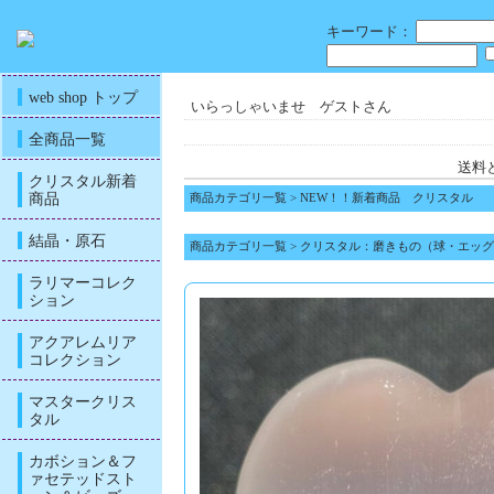
キーワード：
web shop トップ
いらっしゃいませ ゲストさん
全商品一覧
送料
クリスタル新着
商品
商品カテゴリ一覧
>
NEW！！新着商品 クリスタル
結晶・原石
商品カテゴリ一覧
>
クリスタル：磨きもの（球・エッグ
ラリマーコレク
ション
アクアレムリア
コレクション
マスタークリス
タル
カボション＆フ
ァセテッドスト