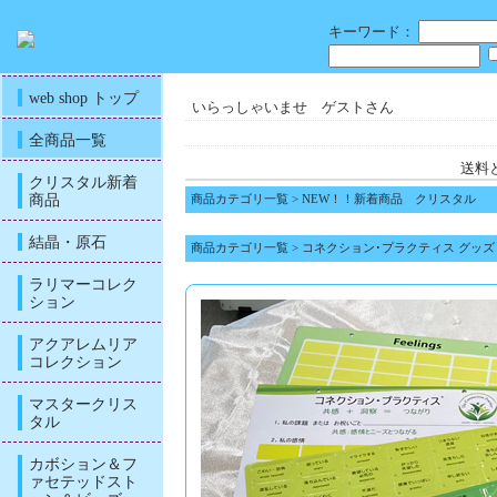
キーワード：
web shop トップ
いらっしゃいませ ゲストさん
全商品一覧
送料
クリスタル新着
商品
商品カテゴリ一覧
>
NEW！！新着商品 クリスタル
結晶・原石
商品カテゴリ一覧
>
コネクション･プラクティス グッズ
ラリマーコレク
ション
アクアレムリア
コレクション
マスタークリス
タル
カボション＆フ
ァセテッドスト