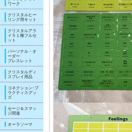
ワーク
クリスタルヒー
リング用キット
クリスタルアラ
イ５１種フルセ
ット
パーソナル・オ
ーダー
ブレスレット
クリスタルディ
スプレイ用品
コネクション･プ
ラクティスグッ
ズ
セージ＆スマッ
ジ関連
オーラソーマ