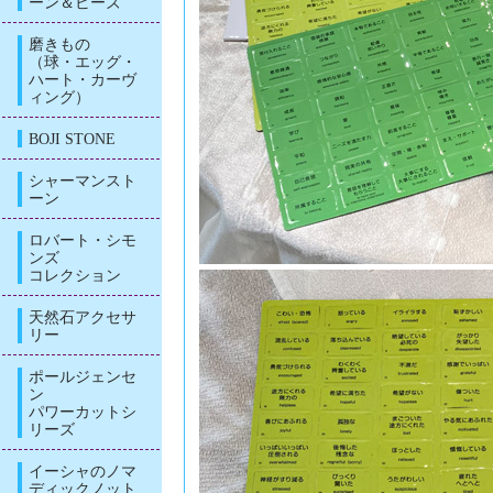
ーン＆ビーズ
磨きもの
（球・エッグ・
ハート・カーヴ
ィング）
BOJI STONE
シャーマンスト
ーン
ロバート・シモ
ンズ
コレクション
天然石アクセサ
リー
ポールジェンセ
ン
パワーカットシ
リーズ
イーシャのノマ
ディックノット