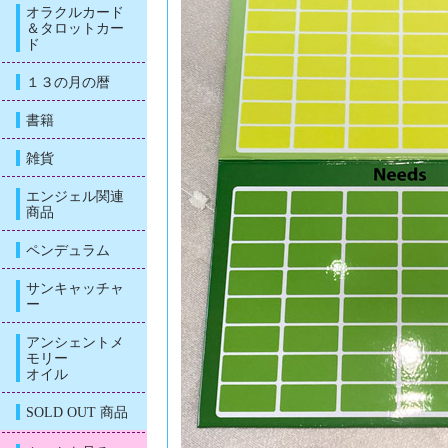
オラクルカード
＆タロットカー
ド
１３の月の暦
書籍
雑貨
エンジェル関連
商品
ペンデュラム
サンキャッチャ
ー
アンシェントメ
モリー
オイル
SOLD OUT 商品