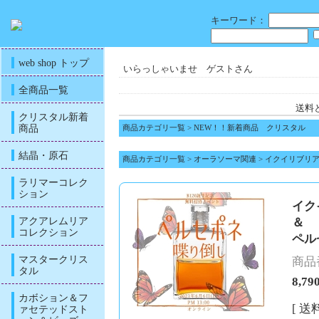
キーワード：
web shop トップ
いらっしゃいませ ゲストさん
全商品一覧
送料
クリスタル新着
商品
商品カテゴリ一覧
>
NEW！！新着商品 クリスタル
結晶・原石
商品カテゴリ一覧
>
オーラソーマ関連
>
イクイリブリ
ラリマーコレク
ション
イク
アクアレムリア
＆
コレクション
ペル
マスタークリス
商品番
タル
8,79
カボション＆フ
[ 送
ァセテッドスト