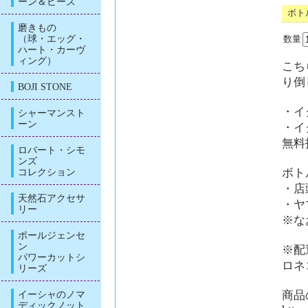
ーン＆ビーズ
ボト
磨きもの
（球・エッグ・
数量
ハート・カーヴ
ィング）
こち
り倒
BOJI STONE
・イ
シャーマンスト
ーン
・イ
無料
ロバート・シモ
ンズ
ボト
コレクション
・店
天然石アクセサ
・ヤ
リー
※な
ポールジェンセ
ン
※配
パワーカットシ
ロネ
リーズ
商品
イーシャのノマ
ディックノット