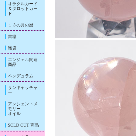
オラクルカード
＆タロットカー
ド
１３の月の暦
書籍
雑貨
エンジェル関連
商品
ペンデュラム
サンキャッチャ
ー
アンシェントメ
モリー
オイル
SOLD OUT 商品