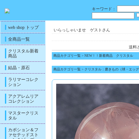
キーワード：
web shop トップ
いらっしゃいませ ゲストさん
全商品一覧
送料
クリスタル新着
商品
商品カテゴリ一覧
>
NEW！！新着商品 クリスタル
結晶・原石
商品カテゴリ一覧
>
クリスタル：磨きもの（球・エッグ
ラリマーコレク
ション
アクアレムリア
コレクション
マスタークリス
タル
カボション＆フ
ァセテッドスト