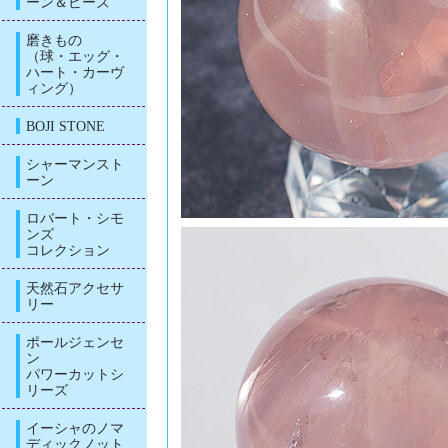
ーン＆ビーズ
磨きもの
（球・エッグ・
ハート・カーヴ
ィング）
BOJI STONE
シャーマンスト
ーン
ロバート・シモ
ンズ
コレクション
天然石アクセサ
リー
ポールジェンセ
ン
パワーカットシ
リーズ
イーシャのノマ
ディックノット