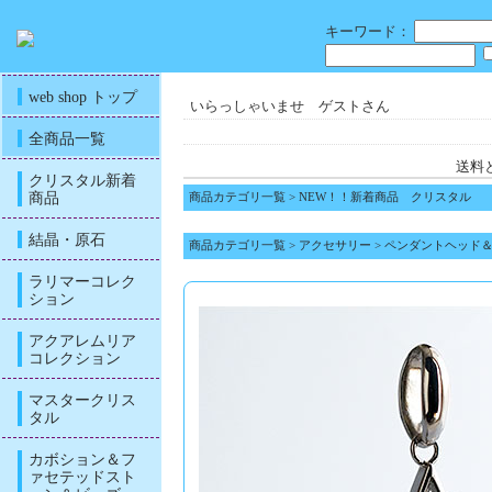
キーワード：
web shop トップ
いらっしゃいませ ゲストさん
全商品一覧
送料
クリスタル新着
商品
商品カテゴリ一覧
>
NEW！！新着商品 クリスタル
結晶・原石
商品カテゴリ一覧
>
アクセサリー
>
ペンダントヘッド
ラリマーコレク
ション
アクアレムリア
コレクション
マスタークリス
タル
カボション＆フ
ァセテッドスト