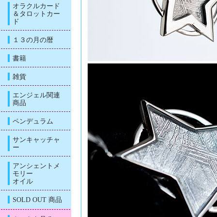
オラクルカード
＆タロットカー
ド
１３の月の暦
書籍
雑貨
エンジェル関連
商品
ペンデュラム
サンキャッチャ
ー
アンシェントメ
モリー
オイル
SOLD OUT 商品