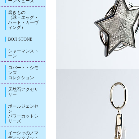
ーン＆ビーズ
磨きもの
（球・エッグ・
ハート・カーヴ
ィング）
BOJI STONE
シャーマンスト
ーン
ロバート・シモ
ンズ
コレクション
天然石アクセサ
リー
ポールジェンセ
ン
パワーカットシ
リーズ
イーシャのノマ
ディックノット