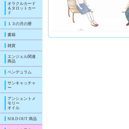
オラクルカード
＆タロットカー
ド
１３の月の暦
書籍
雑貨
エンジェル関連
商品
ペンデュラム
サンキャッチャ
ー
アンシェントメ
モリー
オイル
SOLD OUT 商品