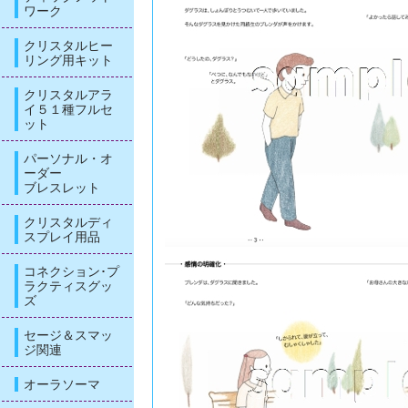
ワーク
クリスタルヒー
リング用キット
クリスタルアラ
イ５１種フルセ
ット
パーソナル・オ
ーダー
ブレスレット
クリスタルディ
スプレイ用品
コネクション･プ
ラクティスグッ
ズ
セージ＆スマッ
ジ関連
オーラソーマ