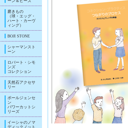
ーン＆ビーズ
磨きもの
（球・エッグ・
ハート・カーヴ
ィング）
BOJI STONE
シャーマンスト
ーン
ロバート・シモ
ンズ
コレクション
天然石アクセサ
リー
ポールジェンセ
ン
パワーカットシ
リーズ
イーシャのノマ
ディックノット