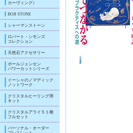
カーヴィング）
BOJI STONE
シャーマンストーン
ロバート・シモンズ
コレクション
天然石アクセサリー
ポールジェンセン
パワーカットシリーズ
イーシャのノマディック
ノットワーク
クリスタルヒーリング用
キット
クリスタルアライ５１種
フルセット
パーソナル・オーダー
ブレスレット