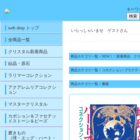
キーワ
web shop トップ
いらっしゃいませ ゲストさん
全商品一覧
クリスタル新着商品
商品カテゴリ一覧
>
NEW！！新着商品 ク
結晶・原石
商品カテゴリ一覧
>
コネクション･プラクテ
ラリマーコレクション
商品カテゴリ一覧
>
書籍
アクアレムリアコレクシ
ョン
マスタークリスタル
カボション＆ファセテッ
ドストーン＆ビーズ
磨きもの
（球・エッグ・ハート・