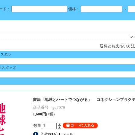
ード：
価格：
～
マ
送料とお支払い方法
リスタル
ィス グッズ
書籍「地球とハートでつながる」 コネクションプラク
商品番号 gd7079
1,600円
(+税)
数量