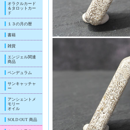
オラクルカード
＆タロットカー
ド
１３の月の暦
書籍
雑貨
エンジェル関連
商品
ペンデュラム
サンキャッチャ
ー
アンシェントメ
モリー
オイル
SOLD OUT 商品