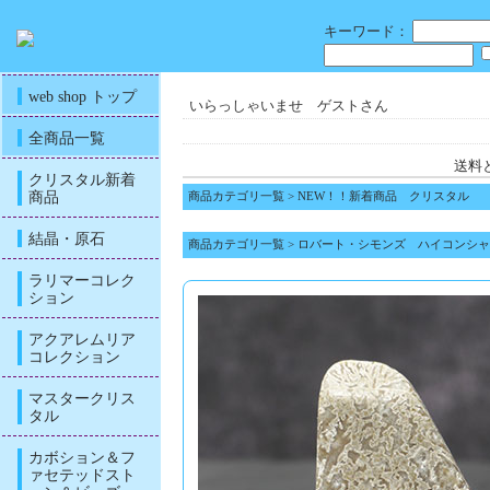
キーワード：
web shop トップ
いらっしゃいませ ゲストさん
全商品一覧
送料
クリスタル新着
商品
商品カテゴリ一覧
>
NEW！！新着商品 クリスタル
結晶・原石
商品カテゴリ一覧
>
ロバート・シモンズ ハイコンシャ
ラリマーコレク
ション
アクアレムリア
コレクション
マスタークリス
タル
カボション＆フ
ァセテッドスト