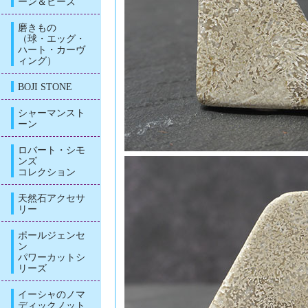
ーン＆ビーズ
磨きもの
（球・エッグ・
ハート・カーヴ
ィング）
BOJI STONE
シャーマンスト
ーン
ロバート・シモ
ンズ
コレクション
天然石アクセサ
リー
ポールジェンセ
ン
パワーカットシ
リーズ
イーシャのノマ
ディックノット