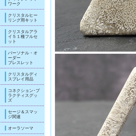
ワーク
クリスタルヒー
リング用キット
クリスタルアラ
イ５１種フルセ
ット
パーソナル・オ
ーダー
ブレスレット
クリスタルディ
スプレイ用品
コネクション･プ
ラクティスグッ
ズ
セージ＆スマッ
ジ関連
オーラソーマ