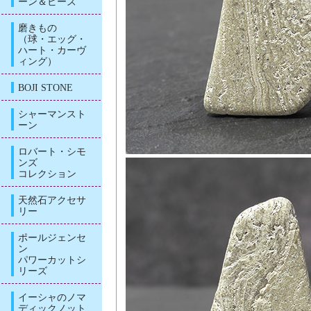
ーン＆ビーズ
磨きもの
（球・エッグ・
ハート・カーヴ
ィング）
BOJI STONE
シャーマンスト
ーン
ロバート・シモ
ンズ
コレクション
天然石アクセサ
リー
ポールジェンセ
ン
パワーカットシ
リーズ
イーシャのノマ
ディックノット