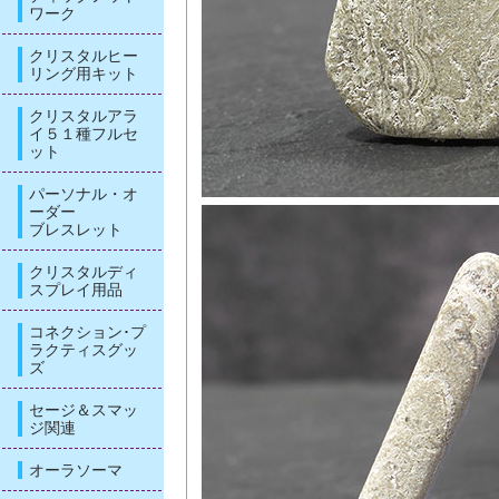
ワーク
クリスタルヒー
リング用キット
クリスタルアラ
イ５１種フルセ
ット
パーソナル・オ
ーダー
ブレスレット
クリスタルディ
スプレイ用品
コネクション･プ
ラクティスグッ
ズ
セージ＆スマッ
ジ関連
オーラソーマ