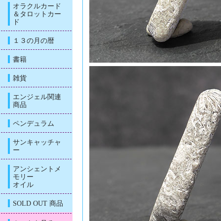
オラクルカード
＆タロットカー
ド
１３の月の暦
書籍
雑貨
エンジェル関連
商品
ペンデュラム
サンキャッチャ
ー
アンシェントメ
モリー
オイル
SOLD OUT 商品