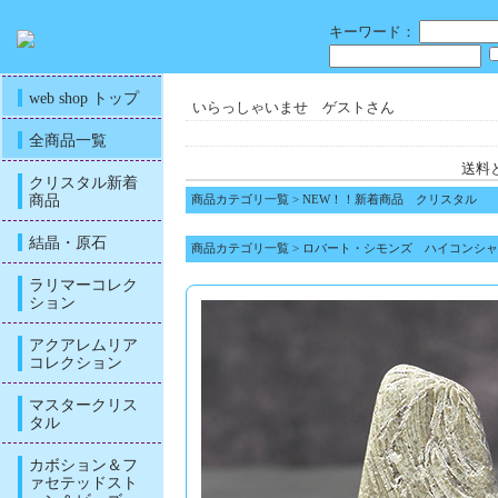
キーワード：
web shop トップ
いらっしゃいませ ゲストさん
全商品一覧
送料
クリスタル新着
商品
商品カテゴリ一覧
>
NEW！！新着商品 クリスタル
結晶・原石
商品カテゴリ一覧
>
ロバート・シモンズ ハイコンシャ
ラリマーコレク
ション
アクアレムリア
コレクション
マスタークリス
タル
カボション＆フ
ァセテッドスト