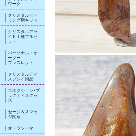
ワーク
クリスタルヒー
リング用キット
クリスタルアラ
イ５１種フルセ
ット
パーソナル・オ
ーダー
ブレスレット
クリスタルディ
スプレイ用品
コネクション･プ
ラクティスグッ
ズ
セージ＆スマッ
ジ関連
オーラソーマ