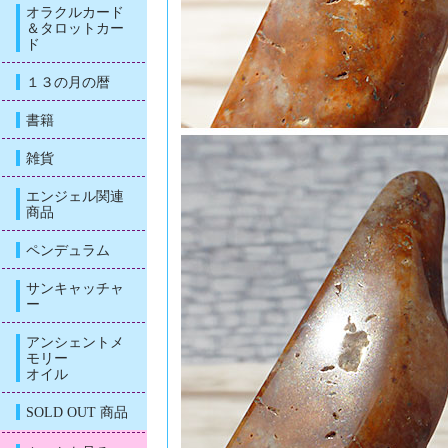
オラクルカード
＆タロットカー
ド
１３の月の暦
書籍
雑貨
エンジェル関連
商品
ペンデュラム
サンキャッチャ
ー
アンシェントメ
モリー
オイル
SOLD OUT 商品