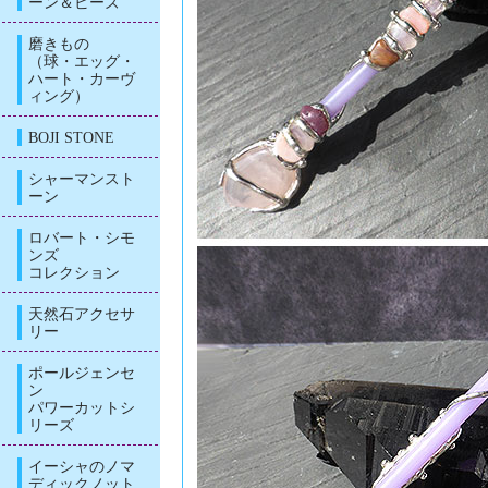
ーン＆ビーズ
磨きもの
（球・エッグ・
ハート・カーヴ
ィング）
BOJI STONE
シャーマンスト
ーン
ロバート・シモ
ンズ
コレクション
天然石アクセサ
リー
ポールジェンセ
ン
パワーカットシ
リーズ
イーシャのノマ
ディックノット