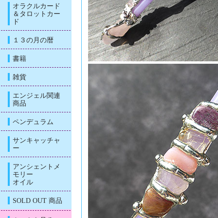
オラクルカード
＆タロットカー
ド
１３の月の暦
書籍
雑貨
エンジェル関連
商品
ペンデュラム
サンキャッチャ
ー
アンシェントメ
モリー
オイル
SOLD OUT 商品