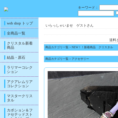
キーワード：
web shop トップ
いらっしゃいませ ゲストさん
全商品一覧
送料
クリスタル新着
商品
商品カテゴリ一覧
>
NEW！！新着商品 クリスタル
結晶・原石
商品カテゴリ一覧
>
アクセサリー
ラリマーコレク
ション
アクアレムリア
コレクション
マスタークリス
タル
カボション＆フ
ァセテッドスト