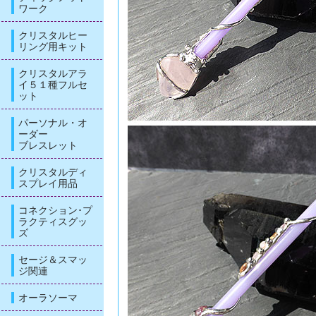
ワーク
クリスタルヒー
リング用キット
クリスタルアラ
イ５１種フルセ
ット
パーソナル・オ
ーダー
ブレスレット
クリスタルディ
スプレイ用品
コネクション･プ
ラクティスグッ
ズ
セージ＆スマッ
ジ関連
オーラソーマ