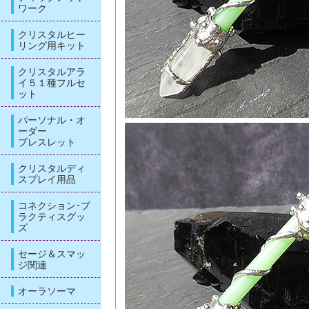
ワーク
クリスタルヒー
リング用キット
クリスタルアラ
イ５１種フルセ
ット
パーソナル・オ
ーダー
ブレスレット
クリスタルディ
スプレイ用品
コネクション･プ
ラクティスグッ
ズ
セージ＆スマッ
ジ関連
オーラソーマ