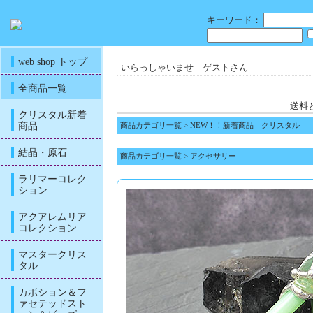
キーワード：
web shop トップ
いらっしゃいませ ゲストさん
全商品一覧
送料
クリスタル新着
商品
商品カテゴリ一覧
>
NEW！！新着商品 クリスタル
結晶・原石
商品カテゴリ一覧
>
アクセサリー
ラリマーコレク
ション
アクアレムリア
コレクション
マスタークリス
タル
カボション＆フ
ァセテッドスト