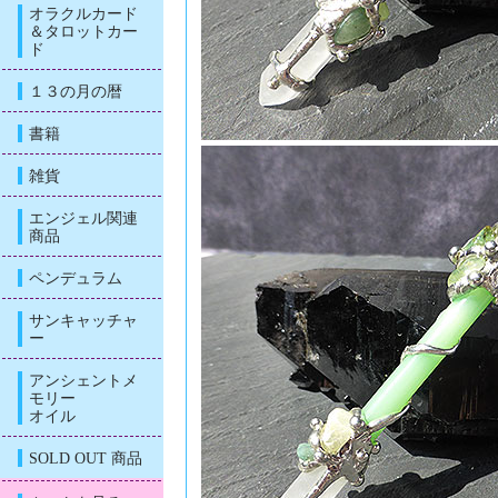
オラクルカード
＆タロットカー
ド
１３の月の暦
書籍
雑貨
エンジェル関連
商品
ペンデュラム
サンキャッチャ
ー
アンシェントメ
モリー
オイル
SOLD OUT 商品