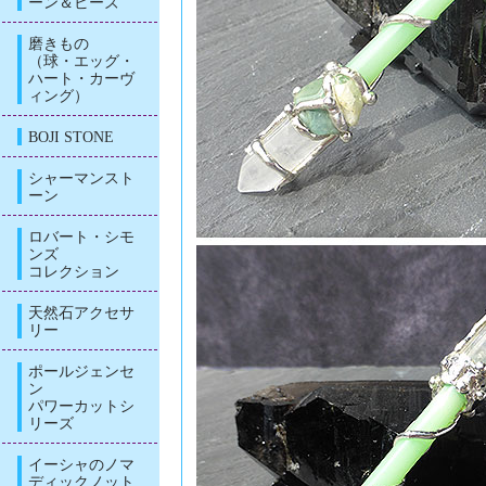
ーン＆ビーズ
磨きもの
（球・エッグ・
ハート・カーヴ
ィング）
BOJI STONE
シャーマンスト
ーン
ロバート・シモ
ンズ
コレクション
天然石アクセサ
リー
ポールジェンセ
ン
パワーカットシ
リーズ
イーシャのノマ
ディックノット